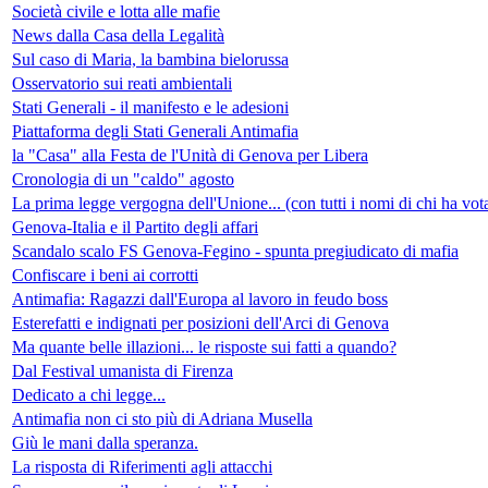
Società civile e lotta alle mafie
News dalla Casa della Legalità
Sul caso di Maria, la bambina bielorussa
Osservatorio sui reati ambientali
Stati Generali - il manifesto e le adesioni
Piattaforma degli Stati Generali Antimafia
la "Casa" alla Festa de l'Unità di Genova per Libera
Cronologia di un "caldo" agosto
La prima legge vergogna dell'Unione... (con tutti i nomi di chi ha 
Genova-Italia e il Partito degli affari
Scandalo scalo FS Genova-Fegino - spunta pregiudicato di mafia
Confiscare i beni ai corrotti
Antimafia: Ragazzi dall'Europa al lavoro in feudo boss
Esterefatti e indignati per posizioni dell'Arci di Genova
Ma quante belle illazioni... le risposte sui fatti a quando?
Dal Festival umanista di Firenza
Dedicato a chi legge...
Antimafia non ci sto più di Adriana Musella
Giù le mani dalla speranza.
La risposta di Riferimenti agli attacchi