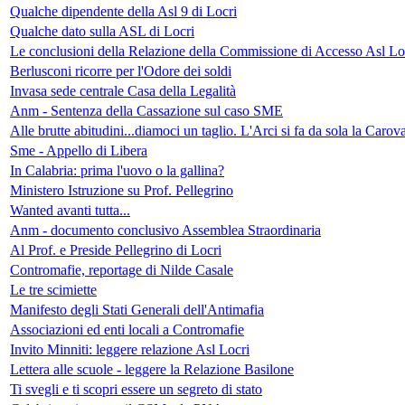
Qualche dipendente della Asl 9 di Locri
Qualche dato sulla ASL di Locri
Le conclusioni della Relazione della Commissione di Accesso Asl Lo
Berlusconi ricorre per l'Odore dei soldi
Invasa sede centrale Casa della Legalità
Anm - Sentenza della Cassazione sul caso SME
Alle brutte abitudini...diamoci un taglio. L'Arci si fa da sola la Carov
Sme - Appello di Libera
In Calabria: prima l'uovo o la gallina?
Ministero Istruzione su Prof. Pellegrino
Wanted avanti tutta...
Anm - documento conclusivo Assemblea Straordinaria
Al Prof. e Preside Pellegrino di Locri
Contromafie, reportage di Nilde Casale
Le tre scimiette
Manifesto degli Stati Generali dell'Antimafia
Associazioni ed enti locali a Contromafie
Invito Minniti: leggere relazione Asl Locri
Lettera alle scuole - leggere la Relazione Basilone
Ti svegli e ti scopri essere un segreto di stato