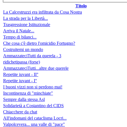
Titolo
La Calcestruzzi era infiltrata da Cosa Nostra
La strada per la Libertà...
Trasgressione Istituzionale
Arriva il Natale...
Tempo di bilanci...
Che cosa c'è dietro l'omicidio Fortugno?
Costruitemi un mondo
AmmazzateciTutti da querela - 3
ridichetipassa (forse)
AmmazzateciTutti...altre due querele
Repetite iuvant - II°
Repetite iuvant - I°
I buoni vizzi non si perdono mai!
Incontinenza di "minchiate"
Sempre dalla stessa Asl
Solidarietà a Costantino del CIDS
Chiacchere da chat
All'indomani del cataclisma Locri...
Valpolcevera... una valle di "pace"