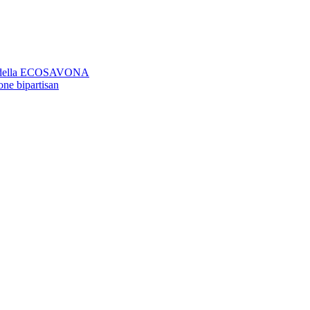
aso della ECOSAVONA
ione bipartisan