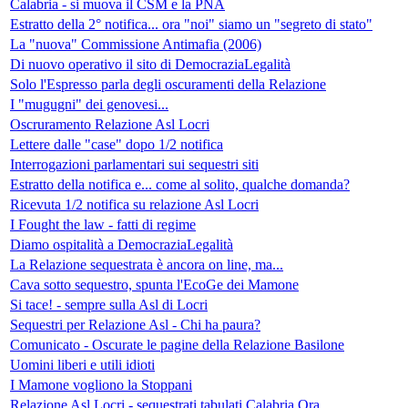
Calabria - si muova il CSM e la PNA
Estratto della 2° notifica... ora "noi" siamo un "segreto di stato"
La "nuova" Commissione Antimafia (2006)
Di nuovo operativo il sito di DemocraziaLegalità
Solo l'Espresso parla degli oscuramenti della Relazione
I "mugugni" dei genovesi...
Oscruramento Relazione Asl Locri
Lettere dalle "case" dopo 1/2 notifica
Interrogazioni parlamentari sui sequestri siti
Estratto della notifica e... come al solito, qualche domanda?
Ricevuta 1/2 notifica su relazione Asl Locri
I Fought the law - fatti di regime
Diamo ospitalità a DemocraziaLegalità
La Relazione sequestrata è ancora on line, ma...
Cava sotto sequestro, spunta l'EcoGe dei Mamone
Si tace! - sempre sulla Asl di Locri
Sequestri per Relazione Asl - Chi ha paura?
Comunicato - Oscurate le pagine della Relazione Basilone
Uomini liberi e utili idioti
I Mamone vogliono la Stoppani
Relazione Asl Locri - sequestrati tabulati Calabria Ora