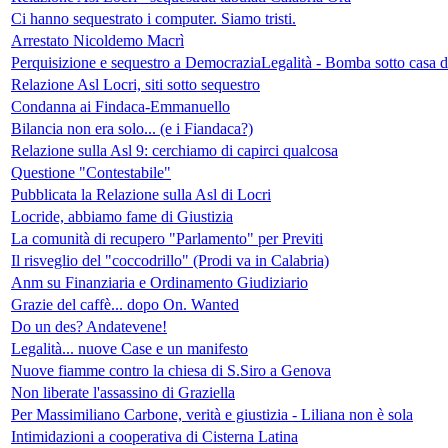
Ci hanno sequestrato i computer. Siamo tristi.
Arrestato Nicoldemo Macrì
Perquisizione e sequestro a DemocraziaLegalità - Bomba sotto casa 
Relazione Asl Locri, siti sotto sequestro
Condanna ai Findaca-Emmanuello
Bilancia non era solo... (e i Fiandaca?)
Relazione sulla Asl 9: cerchiamo di capirci qualcosa
Questione "Contestabile"
Pubblicata la Relazione sulla Asl di Locri
Locride, abbiamo fame di Giustizia
La comunità di recupero "Parlamento" per Previti
Il risveglio del "coccodrillo" (Prodi va in Calabria)
Anm su Finanziaria e Ordinamento Giudiziario
Grazie del caffè... dopo On. Wanted
Do un des? Andatevene!
Legalità... nuove Case e un manifesto
Nuove fiamme contro la chiesa di S.Siro a Genova
Non liberate l'assassino di Graziella
Per Massimiliano Carbone, verità e giustizia - Liliana non è sola
Intimidazioni a cooperativa di Cisterna Latina