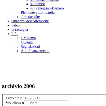
su Fameli
sui Pellegrino-Barilaro
Piemonte e Lombardia
altre raccolte
Quaderni dell'Attenzione
video
in rassegna
Info
Chi siamo
Contatti
Segnalazioni
Autofinanziamento
CASA DELLA LEGALITA' E DELLA CUL
Osservatorio sulla criminalità e le mafie | Osservatorio sui reati ambientali | Osser
archivio 2006
Filtro titolo
Visualizza n.