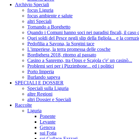
Archivio Speciali
focus Liguria
focus ambiente e salute
altri Speciali
Tornando a Borghetto
Quando i Comuni hanno soci nei paradisi fiscali, il c
Quei soldi del Pesce negli slip della figliola... e la corruz
Pedofilia a Savona, la Sorgini tace
L'imperiese, la terra promessa delle cosche
Bordighera 2018, ritorno al passato
Casino a Sanremo, tra Opus e Scajola c'e' un casinò...
Problemi seri per i Pizzimbone... ed i politici
Porto Imperia
Burlando sapeva
SPECIALI E DOSSIER
Speciali sulla Liguria
altre Regioni
altri Dossier e Speciali
Raccolte
Liguria
Ponente
Levante
Genova
sui Fotia
sui Gullace-Fazzari