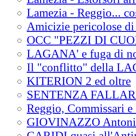
Lamezia - Reggio... co
Amicizie pericolose di
OCC "PEZZI DI CUOR
LAGANA' e fuga di no
Il "conflitto" della 
KITERION 2 ed oltre
SENTENZA FALLA
Reggio, Commissari e 
GIOVINAZZO Antonio
CARIDI quasi all'Anti