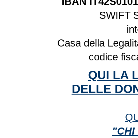
IBAN IT42S010
SWIFT 
in
Casa della Legalit
codice fis
QUI LA 
DELLE DON
QU
"CHI