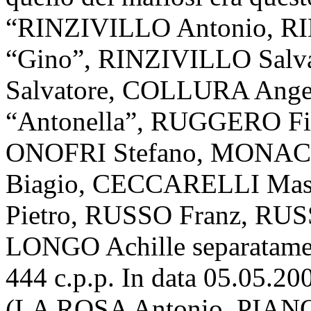
“RINZIVILLO Antonio, RIN
“Gino”, RINZIVILLO Salv
Salvatore, COLLURA Ange
“Antonella”, RUGGERO Fi
ONOFRI Stefano, MONACO
Biagio, CECCARELLI Ma
Pietro, RUSSO Franz, RU
LONGO Achille separatament
444 c.p.p. In data 05.05.20
(LA ROSA Antonio, PIAN