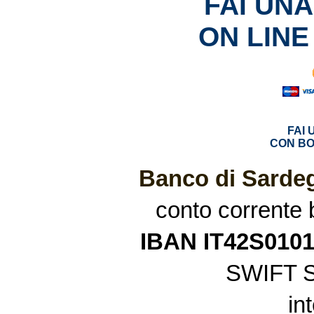
FAI UN
ON LINE
FAI
CON BO
Banco di Sardeg
conto corrente
IBAN IT42S010
SWIFT 
in