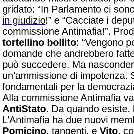
gridato: “In Parlamento ci son
in giudizio
!” e “Cacciate i deput
commissione Antimafia!”. Prodi 
tortellino bollito
: “Vengono po
domande che andrebbero fatte 
può succedere. Ma nascondersi
un’ammissione di impotenza. 
fondamentali per la democrazi
Alla commissione Antimafia va
AntiStato
. Da quando esiste, 
L’Antimafia ha due nuovi membr
Pomicino
, tangenti, e
Vito
, c