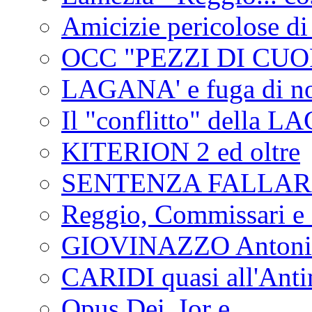
Amicizie pericolose di
OCC "PEZZI DI CUOR
LAGANA' e fuga di no
Il "conflitto" della 
KITERION 2 ed oltre
SENTENZA FALLA
Reggio, Commissari e 
GIOVINAZZO Antonio
CARIDI quasi all'Anti
Opus Dei, Ior e...