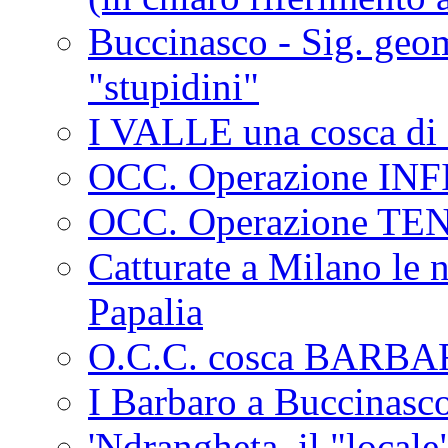
Buccinasco - Sig. geo
"stupidini"
I VALLE una cosca di 
OCC. Operazione IN
OCC. Operazione TE
Catturate a Milano le 
Papalia
O.C.C. cosca BARB
I Barbaro a Buccinasc
'Ndrangheta, il "locale