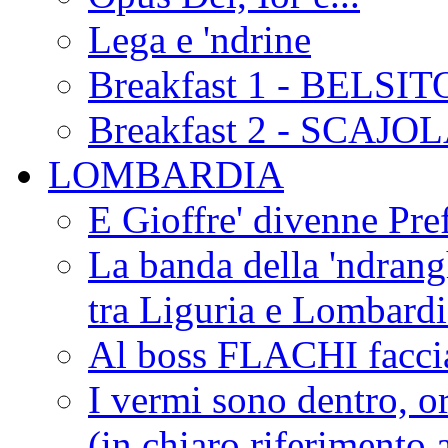
Lega e 'ndrine
Breakfast 1 - BELSIT
Breakfast 2 - SCAJO
LOMBARDIA
E Gioffre' divenne Pref
La banda della 'ndrangh
tra Liguria e Lombar
Al boss FLACHI faccia
I vermi sono dentro, or
(in chiaro riferimento a