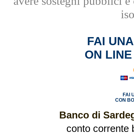
avere
sostegni pubblici 
is
FAI UN
ON LINE
FAI
CON BO
Banco di Sardeg
conto corrente