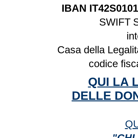
IBAN IT42S010
SWIFT 
in
Casa della Legalit
codice fis
QUI LA 
DELLE DON
QU
"CHI