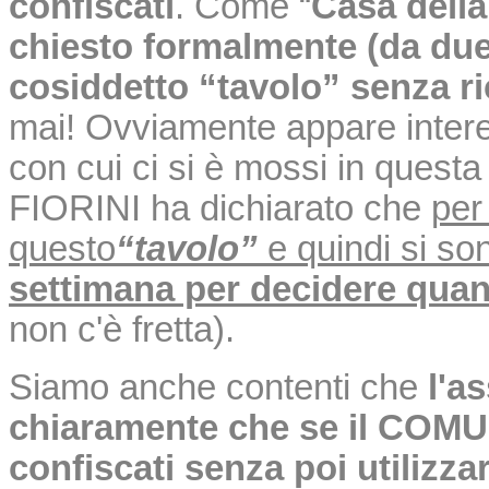
confiscati
. Come “
Casa della
chiesto formalmente (da due
cosiddetto “tavolo” senza ri
mai! Ovviamente appare interess
con cui ci si è mossi in questa
FIORINI ha dichiarato che
per
questo
“tavolo”
e quindi si s
settimana per decidere qua
non c'è fretta).
Siamo anche contenti che
l'a
chiaramente che se il COM
confiscati senza poi utilizza