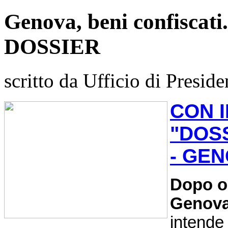
Genova, beni confiscati
DOSSIER
scritto da Ufficio di Preside
CON 
"DOSS
- GE
Dopo ol
Genova
intende