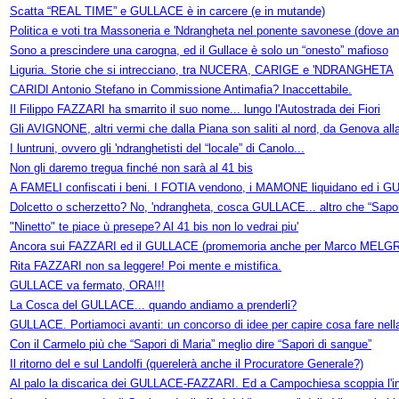
Scatta “REAL TIME” e GULLACE è in carcere (e in mutande)
Politica e voti tra Massoneria e 'Ndrangheta nel ponente savonese (dove a
Sono a prescindere una carogna, ed il Gullace è solo un “onesto” mafioso
Liguria. Storie che si intrecciano, tra NUCERA, CARIGE e 'NDRANGHETA
CARIDI Antonio Stefano in Commissione Antimafia? Inaccettabile.
Il Filippo FAZZARI ha smarrito il suo nome... lungo l'Autostrada dei Fiori
Gli AVIGNONE, altri vermi che dalla Piana son saliti al nord, da Genova al
I luntruni, ovvero gli 'ndranghetisti del “locale” di Canolo...
Non gli daremo tregua finché non sarà al 41 bis
A FAMELI confiscati i beni. I FOTIA vendono, i MAMONE liquidano ed i
Dolcetto o scherzetto? No, 'ndrangheta, cosca GULLACE... altro che “Sapor
"Ninetto" te piace ù presepe? Al 41 bis non lo vedrai piu'
Ancora sui FAZZARI ed il GULLACE (promemoria anche per Marco MELGR
Rita FAZZARI non sa leggere! Poi mente e mistifica.
GULLACE va fermato, ORA!!!
La Cosca del GULLACE... quando andiamo a prenderli?
GULLACE. Portiamoci avanti: un concorso di idee per capire cosa fare nella
Con il Carmelo più che “Sapori di Maria” meglio dire “Sapori di sangue”
Il ritorno del e sul Landolfi (querelerà anche il Procuratore Generale?)
Al palo la discarica dei GULLACE-FAZZARI. Ed a Campochiesa scoppia l'i