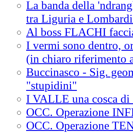
La banda della 'ndrangh
tra Liguria e Lombar
Al boss FLACHI faccia
I vermi sono dentro, or
(in chiaro riferimento a
Buccinasco - Sig. geo
"stupidini"
I VALLE una cosca di 
OCC. Operazione IN
OCC. Operazione TE