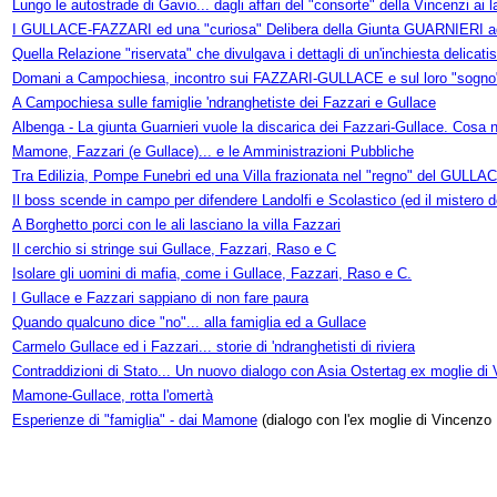
Lungo le autostrade di Gavio... dagli affari del "consorte" della Vincenzi ai l
I GULLACE-FAZZARI ed una "curiosa" Delibera della Giunta GUARNIERI a
Quella Relazione "riservata" che divulgava i dettagli di un'inchiesta delicati
Domani a Campochiesa, incontro sui FAZZARI-GULLACE e sul loro "sogno" 
A Campochiesa sulle famiglie 'ndranghetiste dei Fazzari e Gullace
Albenga - La giunta Guarnieri vuole la discarica dei Fazzari-Gullace. Cosa 
Mamone, Fazzari (e Gullace)... e le Amministrazioni Pubbliche
Tra Edilizia, Pompe Funebri ed una Villa frazionata nel "regno" del GULLA
Il boss scende in campo per difendere Landolfi e Scolastico (ed il mistero d
A Borghetto porci con le ali lasciano la villa Fazzari
Il cerchio si stringe sui Gullace, Fazzari, Raso e C
Isolare gli uomini di mafia, come i Gullace, Fazzari, Raso e C.
I Gullace e Fazzari sappiano di non fare paura
Quando qualcuno dice "no"... alla famiglia ed a Gullace
Carmelo Gullace ed i Fazzari... storie di 'ndranghetisti di riviera
Contraddizioni di Stato... Un nuovo dialogo con Asia Ostertag ex moglie 
Mamone-Gullace, rotta l'omertà
Esperienze di "famiglia" - dai Mamone
(dialogo con l'ex moglie di Vincenz