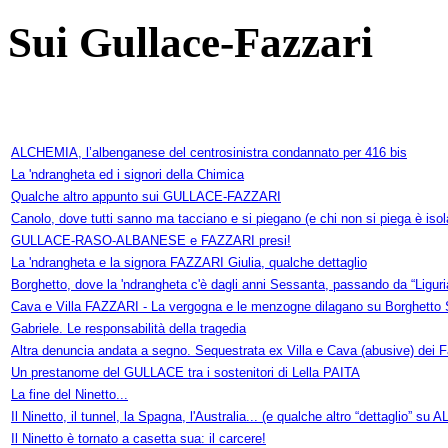
Sui Gullace-Fazzari
ALCHEMIA, l’albenganese del centrosinistra condannato per 416 bis
La 'ndrangheta ed i signori della Chimica
Qualche altro appunto sui GULLACE-FAZZARI
Canolo, dove tutti sanno ma tacciano e si piegano (e chi non si piega è isol
GULLACE-RASO-ALBANESE e FAZZARI presi!
La 'ndrangheta e la signora FAZZARI Giulia, qualche dettaglio
Borghetto, dove la 'ndrangheta c'è dagli anni Sessanta, passando da “Ligur
Cava e Villa FAZZARI - La vergogna e le menzogne dilagano su Borghetto 
Gabriele. Le responsabilità della tragedia
Altra denuncia andata a segno. Sequestrata ex Villa e Cava (abusive) dei 
Un prestanome del GULLACE tra i sostenitori di Lella PAITA
La fine del Ninetto...
Il Ninetto, il tunnel, la Spagna, l'Australia... (e qualche altro “dettaglio” s
Il Ninetto è tornato a casetta sua: il carcere!