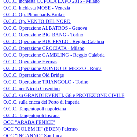
O.C.C. inchiesta CUPOLA EXPO 2015 - Milano
O.C.C. Inchiesta MOSE - Venezia
O.C.C. Op. Phunchards-Broker
O.C.C. Op. VENTO DEL NORD
O.C.C. Operazione ALBATROS - Genova
O.C.C. Operazione BIG BANG - Torino
O.C.C. Operazione BUCEFALO - Reggio Calabria
O.C.C. Operazione CROCIATA - Milano
O.C.C. Operazione GAMBLING - Reggio Calabria
O.C.C. Operazione Hermas
O.C.C. Operazione MONDO DI MEZZO - Roma
O.C.C. Operazione Old Bridge
O.C.C. Operazione TRIANGOLO - Torino
O.C.C. per Nicola Cosentino
O.C.C. su GRANDI EVENTI, G8 e PROTEZIONE CIVILE
O.C.C. sulla cricca del Porto di Imperia
O.C.C. Tangentopoli napoletana
O.C.C. Tangentopoli toscana
OCC "ARABA FENICE"
OCC "GOLEM III" (EDEN) Palermo
OCC "INGANNO" San Luca