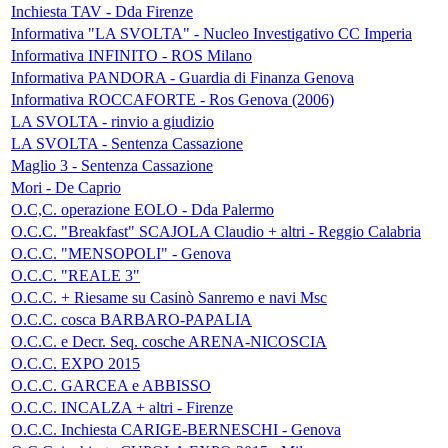
Inchiesta TAV - Dda Firenze
Informativa "LA SVOLTA" - Nucleo Investigativo CC Imperia
Informativa INFINITO - ROS Milano
Informativa PANDORA - Guardia di Finanza Genova
Informativa ROCCAFORTE - Ros Genova (2006)
LA SVOLTA - rinvio a giudizio
LA SVOLTA - Sentenza Cassazione
Maglio 3 - Sentenza Cassazione
Mori - De Caprio
O.C,C. operazione EOLO - Dda Palermo
O.C.C. "Breakfast" SCAJOLA Claudio + altri - Reggio Calabria
O.C.C. "MENSOPOLI" - Genova
O.C.C. "REALE 3"
O.C.C. + Riesame su Casinò Sanremo e navi Msc
O.C.C. cosca BARBARO-PAPALIA
O.C.C. e Decr. Seq. cosche ARENA-NICOSCIA
O.C.C. EXPO 2015
O.C.C. GARCEA e ABBISSO
O.C.C. INCALZA + altri - Firenze
O.C.C. Inchiesta CARIGE-BERNESCHI - Genova