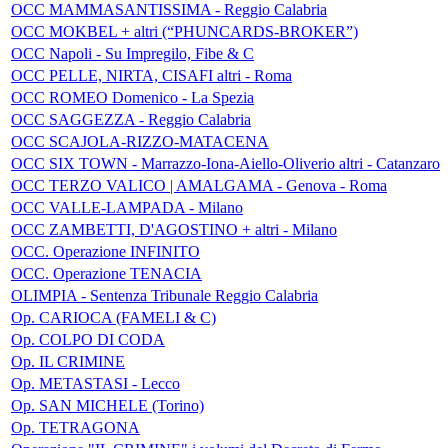
OCC MAMMASANTISSIMA - Reggio Calabria
OCC MOKBEL + altri (“PHUNCARDS-BROKER”)
OCC Napoli - Su Impregilo, Fibe & C
OCC PELLE, NIRTA, CISAFI altri - Roma
OCC ROMEO Domenico - La Spezia
OCC SAGGEZZA - Reggio Calabria
OCC SCAJOLA-RIZZO-MATACENA
OCC SIX TOWN - Marrazzo-Iona-Aiello-Oliverio altri - Catanzaro
OCC TERZO VALICO | AMALGAMA - Genova - Roma
OCC VALLE-LAMPADA - Milano
OCC ZAMBETTI, D'AGOSTINO + altri - Milano
OCC. Operazione INFINITO
OCC. Operazione TENACIA
OLIMPIA - Sentenza Tribunale Reggio Calabria
Op. CARIOCA (FAMELI & C)
Op. COLPO DI CODA
Op. IL CRIMINE
Op. METASTASI - Lecco
Op. SAN MICHELE (Torino)
Op. TETRAGONA