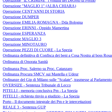
Operazione "IL CRIMINE" i volumi del Decreto di Fermo
Operazione "MAGLIO 1" (ALBA CHIARA)
Operazione CENT'ANNI DI STORIA
Operazione DUMPER
Operazione EMILIA-ROMAGNA - Dda Bologna
Operazione ERINNI - Oppido Mamertina
Operazione ESPERANZA
Operazione MAGLIO 3
Operazione MINOTAURO
Operazione PEZZI DI CUORE - La Spezia
Ordinanza definitiva di Confisca dei beni a Cosa Nostra al boss Ros
Ordinanza di Onorata Sanità
Ordinanza Proc. Salerno su Proc. Catanzaro
Ordinanza Procura SMCV sui Mastella e Udeur
Ordinanze del Gip di Milano sulle "Scalate", trasmesse al Parlamento
OVERSIZE - Sentenza Tribunale di Lecco
PITELLI - memoria conclusiva Pm - La Spezia
PITELLI - richiesta rinvio a giudizio - La Spezia
Porto - Il documento integrale dei Pm e le intercettazioni
REALE 3 - Sentenza GUP