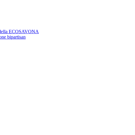
aso della ECOSAVONA
ione bipartisan