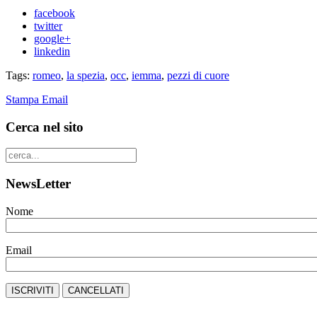
facebook
twitter
google+
linkedin
Tags:
romeo
,
la spezia
,
occ
,
iemma
,
pezzi di cuore
Stampa
Email
Cerca nel sito
NewsLetter
Nome
Email