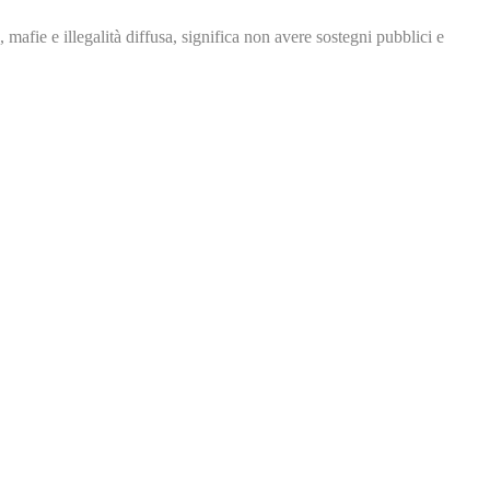
, mafie e illegalità
diffusa, significa non avere
sostegni pubblici e