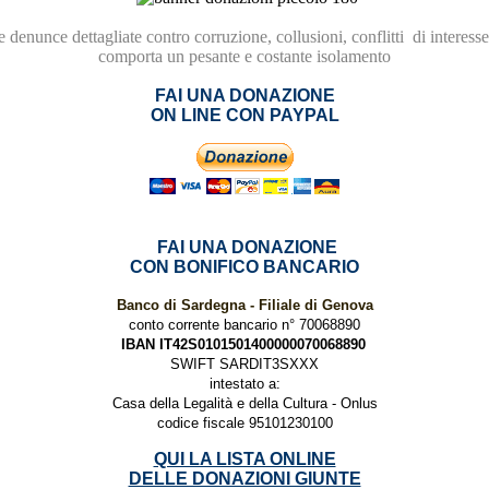
re
denunce dettagliate contro
corruzione,
collusioni, conflitti
di interesse
comporta
un pesante e costante isolamento
FAI UNA DONAZIONE
ON LINE CON PAYPAL
FAI UNA DONAZIONE
CON BONIFICO BANCARIO
Banco di Sardegna - Filiale di Genova
conto corrente bancario n° 70068890
IBAN IT42S0101501400000070068890
SWIFT SARDIT3SXXX
intestato a:
Casa della Legalità e della Cultura - Onlus
codice fiscale 95101230100
QUI LA LISTA ONLINE
DELLE DONAZIONI GIUNTE