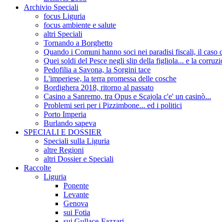
Archivio Speciali
focus Liguria
focus ambiente e salute
altri Speciali
Tornando a Borghetto
Quando i Comuni hanno soci nei paradisi fiscali, il c
Quei soldi del Pesce negli slip della figliola... e la corruz
Pedofilia a Savona, la Sorgini tace
L'imperiese, la terra promessa delle cosche
Bordighera 2018, ritorno al passato
Casino a Sanremo, tra Opus e Scajola c'e' un casinò...
Problemi seri per i Pizzimbone... ed i politici
Porto Imperia
Burlando sapeva
SPECIALI E DOSSIER
Speciali sulla Liguria
altre Regioni
altri Dossier e Speciali
Raccolte
Liguria
Ponente
Levante
Genova
sui Fotia
sui Gullace-Fazzari