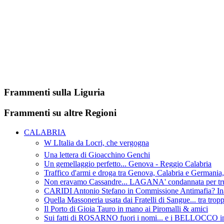
Frammenti sulla Liguria
Frammenti su altre Regioni
CALABRIA
W LItalia da Locri, che vergogna
Una lettera di Gioacchino Genchi
Un gemellaggio perfetto... Genova - Reggio Calabria
Traffico d'armi e droga tra Genova, Calabria e Germania
Non eravamo Cassandre... LAGANA' condannata per truf
CARIDI Antonio Stefano in Commissione Antimafia? Ina
Quella Massoneria usata dai Fratelli di Sangue... tra tropp
Il Porto di Gioia Tauro in mano ai Piromalli & amici
Sui fatti di ROSARNO fuori i nomi... e i BELLOCCO in