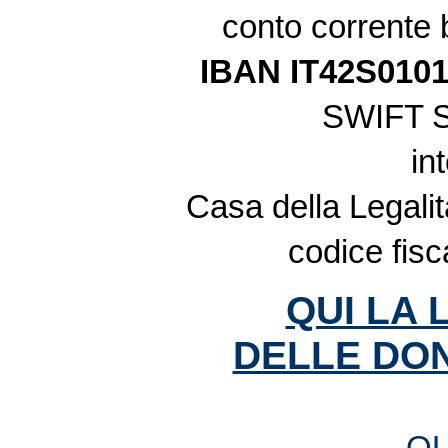
conto corrente
IBAN IT42S010
SWIFT 
in
Casa della Legalit
codice fis
QUI LA 
DELLE DON
QU