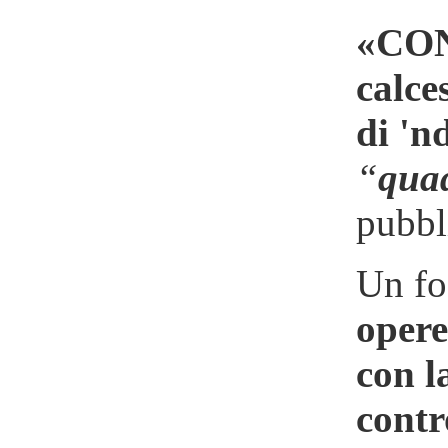
«CONT
calce
di 'n
“
quad
pubbl
Un fo
opere
con l
contr