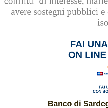
conflitti
di interesse, mafie
avere
sostegni pubblici 
is
FAI UN
ON LINE
FAI
CON BO
Banco di Sardeg