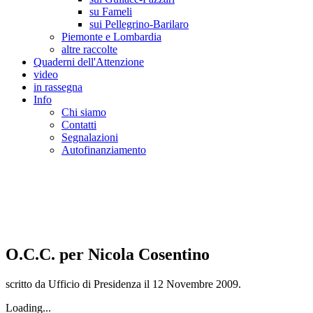
su Fameli
sui Pellegrino-Barilaro
Piemonte e Lombardia
altre raccolte
Quaderni dell'Attenzione
video
in rassegna
Info
Chi siamo
Contatti
Segnalazioni
Autofinanziamento
CASA DELLA LEGALITA' E DELLA CUL
Osservatorio sulla criminalità e le mafie | Osservatorio sui reati ambientali | Osser
O.C.C. per Nicola Cosentino
scritto da Ufficio di Presidenza il
12 Novembre 2009
.
Loading...