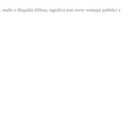
, mafie e illegalità
diffusa, significa non avere
sostegni pubblici e