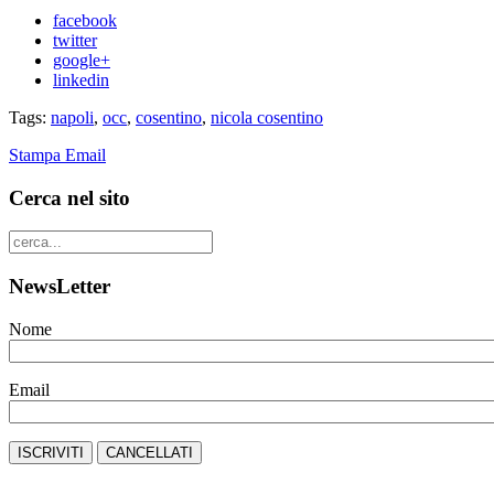
facebook
twitter
google+
linkedin
Tags:
napoli
,
occ
,
cosentino
,
nicola cosentino
Stampa
Email
Cerca nel sito
NewsLetter
Nome
Email