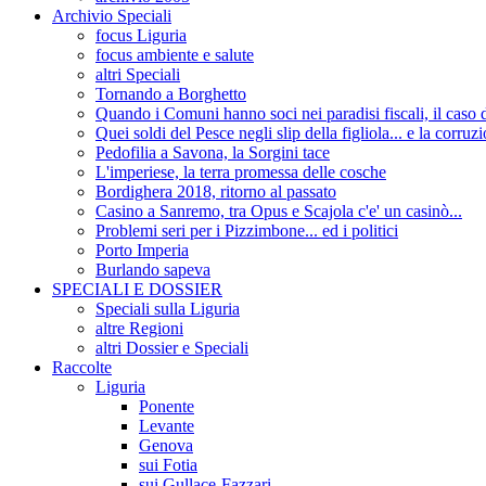
Archivio Speciali
focus Liguria
focus ambiente e salute
altri Speciali
Tornando a Borghetto
Quando i Comuni hanno soci nei paradisi fiscali, il c
Quei soldi del Pesce negli slip della figliola... e la corruz
Pedofilia a Savona, la Sorgini tace
L'imperiese, la terra promessa delle cosche
Bordighera 2018, ritorno al passato
Casino a Sanremo, tra Opus e Scajola c'e' un casinò...
Problemi seri per i Pizzimbone... ed i politici
Porto Imperia
Burlando sapeva
SPECIALI E DOSSIER
Speciali sulla Liguria
altre Regioni
altri Dossier e Speciali
Raccolte
Liguria
Ponente
Levante
Genova
sui Fotia
sui Gullace-Fazzari