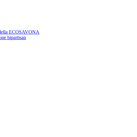
aso della ECOSAVONA
ione bipartisan