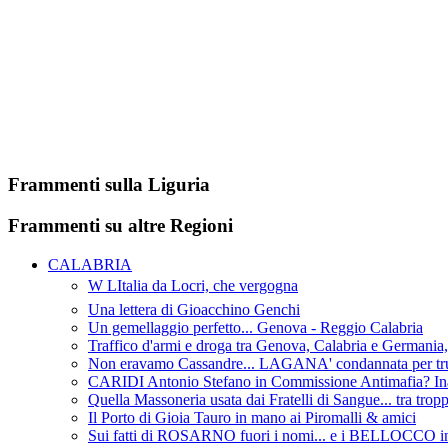
Frammenti sulla Liguria
Frammenti su altre Regioni
CALABRIA
W LItalia da Locri, che vergogna
Una lettera di Gioacchino Genchi
Un gemellaggio perfetto... Genova - Reggio Calabria
Traffico d'armi e droga tra Genova, Calabria e Germania
Non eravamo Cassandre... LAGANA' condannata per truf
CARIDI Antonio Stefano in Commissione Antimafia? Ina
Quella Massoneria usata dai Fratelli di Sangue... tra tropp
Il Porto di Gioia Tauro in mano ai Piromalli & amici
Sui fatti di ROSARNO fuori i nomi... e i BELLOCCO in