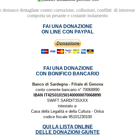
re
denunce dettagliate contro
corruzione,
collusioni, conflitti
di interesse
comporta
un pesante e costante isolamento
FAI UNA DONAZIONE
ON LINE CON PAYPAL
FAI UNA DONAZIONE
CON BONIFICO BANCARIO
Banco di Sardegna - Filiale di Genova
conto corrente bancario n° 70068890
IBAN IT42S0101501400000070068890
SWIFT SARDIT3SXXX
intestato a:
Casa della Legalità e della Cultura - Onlus
codice fiscale 95101230100
QUI LA LISTA ONLINE
DELLE DONAZIONI GIUNTE