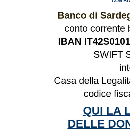
CON BO
Banco di Sardeg
conto corrente
IBAN IT42S010
SWIFT 
in
Casa della Legalit
codice fis
QUI LA 
DELLE DON