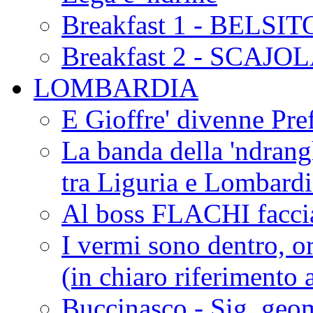
Breakfast 1 - BELSIT
Breakfast 2 - SCAJO
LOMBARDIA
E Gioffre' divenne Pref
La banda della 'ndrangh
tra Liguria e Lombar
Al boss FLACHI faccia
I vermi sono dentro, or
(in chiaro riferimento a
Buccinasco - Sig. geo