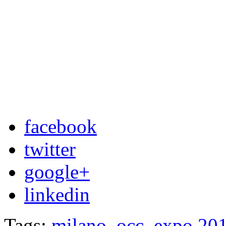
facebook
twitter
google+
linkedin
Tags:
milano
,
occ
,
expo 20