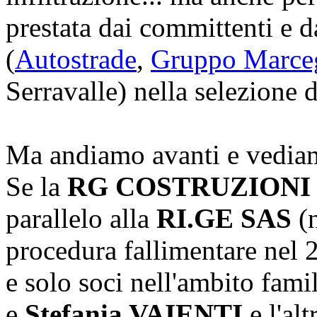
prestata dai committenti e da
(
Autostrade
,
Gruppo Marce
Serravalle) nella selezione d
Ma andiamo avanti e vediamo
Se la
RG COSTRUZIONI
parallelo alla
RI.GE SAS
(n
procedura fallimentare nel 
e solo soci nell'ambito fami
e
Stefania VAIENTI
e l'al