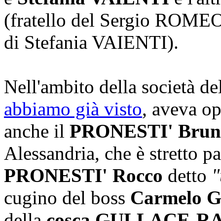
(fratello del Sergio ROME
di Stefania VAIENTI).
Nell'ambito della società de
abbiamo già visto
, aveva op
anche il
PRONESTI' Bruno
Alessandria, che è stretto p
PRONESTI' Rocco
detto
"
cugino del boss
Carmelo
della
cosca GULLACE-R