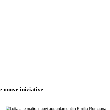
TURA - Onlus
vatorio su trasparenza e correttezza della P.A.
 nuove iniziative