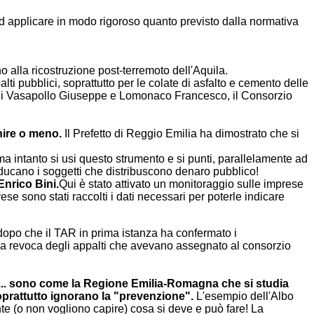
d applicare in modo rigoroso quanto previsto dalla normativa
o alla ricostruzione post-terremoto dell'Aquila.
i pubblici, soprattutto per le colate di asfalto e cemento delle
i di Vasapollo Giuseppe e Lomonaco Francesco, il Consorzio
nire o meno.
Il Prefetto di Reggio Emilia ha dimostrato che si
, ma intanto si usi questo strumento e si punti, parallelamente ad
 riducano i soggetti che distribuscono denaro pubblico!
Enrico Bini.
Qui è stato attivato un monitoraggio sulle imprese
e sono stati raccolti i dati necessari per poterle indicare
dopo che il TAR in prima istanza ha confermato i
alla revoca degli appalti che avevano assegnato al consorzio
rli... sono come la Regione Emilia-Romagna che si studia
oprattutto ignorano la "prevenzione".
L'esempio dell'Albo
 (o non vogliono capire) cosa si deve e può fare! La