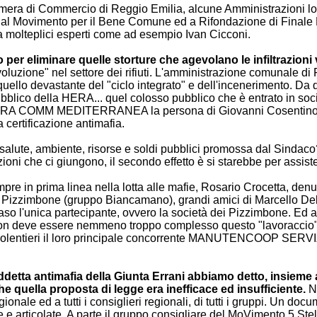
era di Commercio di Reggio Emilia, alcune Amministrazioni loc
e al Movimento per il Bene Comune ed a Rifondazione di Finale E
re a molteplici esperti come ad esempio Ivan Cicconi.
r eliminare quelle storture che agevolano le infiltrazioni v
zione" nel settore dei rifiuti. L'amministrazione comunale di Forl
 quello devastante del "ciclo integrato" e dell'incenerimento. Da
 pubblico della HERA... quel colosso pubblico che è entrato in s
HERA COMM MEDITERRANEA la persona di Giovanni Cosentino, fra
la certificazione antimafia.
salute, ambiente, risorse e soldi pubblici promossa dal Sindaco? I
ni che ci giungono, il secondo effetto è si starebbe per assister
pre in prima linea nella lotta alle mafie, Rosario Crocetta, denun
i Pizzimbone (gruppo Biancamano), grandi amici di Marcello Dell'Utr
 caso l'unica partecipante, ovvero la società dei Pizzimbone. Ed
E non deve essere nemmeno troppo complesso questo "lavoraccio" 
olentieri il loro principale concorrente MANUTENCOOP SERVIZI 
detta antimafia della Giunta Errani abbiamo detto, insieme a
 quella proposta di legge era inefficace ed insufficiente.
N
ionale ed a tutti i consiglieri regionali, di tutti i gruppi. Un do
te e articolate. A parte il gruppo consigliare del MoVimento 5 S