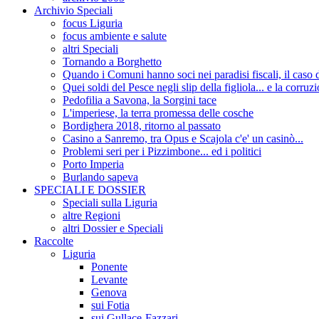
Archivio Speciali
focus Liguria
focus ambiente e salute
altri Speciali
Tornando a Borghetto
Quando i Comuni hanno soci nei paradisi fiscali, il c
Quei soldi del Pesce negli slip della figliola... e la corruz
Pedofilia a Savona, la Sorgini tace
L'imperiese, la terra promessa delle cosche
Bordighera 2018, ritorno al passato
Casino a Sanremo, tra Opus e Scajola c'e' un casinò...
Problemi seri per i Pizzimbone... ed i politici
Porto Imperia
Burlando sapeva
SPECIALI E DOSSIER
Speciali sulla Liguria
altre Regioni
altri Dossier e Speciali
Raccolte
Liguria
Ponente
Levante
Genova
sui Fotia
sui Gullace-Fazzari