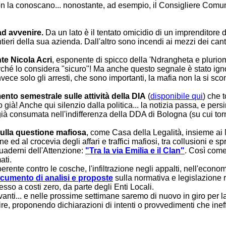
n la conoscano... nonostante, ad esempio, il Consigliere Comunal
ad avvenire.
Da un lato è il tentato omicidio di un imprenditore 
ri della sua azienda. Dall'altro sono incendi ai mezzi dei cantie
te Nicola Acri
, esponente di spicco della 'Ndrangheta e pluriom
erché lo considera "sicuro"! Ma anche questo segnale è stato igno
nvece solo gli arresti, che sono importanti, la mafia non la si sco
nto semestrale sulle attività della DIA
(
disponibile qui
) che 
à! Anche qui silenzio dalla politica... la notizia passa, e per
ià consumata nell'indifferenza della DDA di Bologna (su cui tor
sulla questione mafiosa
, come Casa della Legalità, insieme ai
d al crocevia degli affari e traffici mafiosi, tra collusioni e s
Quaderni dell'Attenzione:
"Tra la via Emilia e il Clan"
. Così come
ati.
e contro le cosche, l'infiltrazione negli appalti, nell'economia... 
cumento di analisi e proposte
sulla normativa e legislazione 
sso a costi zero, da parte degli Enti Locali.
vanti... e nelle prossime settimane saremo di nuovo in giro per la R
e, proponendo dichiarazioni di intenti o provvedimenti che ineffi