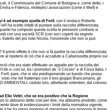
ali, il Commissario del Comune di Bologna e, come detto, i
milia e Fidenza, molteplici associazioni (come il Wwf) e
i è ad esempio quella di Forlì
, con il sindaco Roberto
ì ha scelto infatti di puntare sulla raccolta differenziata
 quanto ha compiuto questa scelta le pressioni contrarie si
ocietà con una società SCR (con soci coperti da segreto
tello del più noto Nicola, l'onorevole che non si può
l primo effetto è che non si fà partire la raccolta differenziata
e al ripetersi di ciò che è accaduto a Caltanissetta proprio sui
ciò che era stato effettuato un appalto per la raccolta dei
i e, con lui, tra i promotori de "il Circolo" e di Forza Italia. I
 a Forlì, pare, che si stia predisponendo un bando che possa
visto che nel frattempo con il loro gruppo Biancamano, gli
AMBIENTALI, ceduto loro, altrettanto volentieri, dal colosso
d Elio Veltri, che se era positivo che la Regione
on lo abbiamo detto così per dire, ma abbiamo prodotto, come
cumento dove di evidenziavano i limiti della normativa vigente,
telle (che ha preso impegno di presentare una proposta di legge