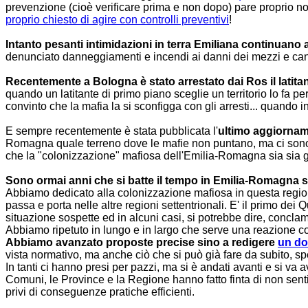
prevenzione (cioè verificare prima e non dopo) pare proprio no
proprio chiesto di agire con controlli preventivi
!
Intanto pesanti intimidazioni in terra Emiliana continuano 
denunciato danneggiamenti e incendi ai danni dei mezzi e cantie
Recentemente a Bologna è stato arrestato dai Ros il latitan
quando un latitante di primo piano sceglie un territorio lo fa p
convinto che la mafia la si sconfigga con gli arresti... quando i
E sempre recentemente è stata pubblicata l'
ultimo aggiorname
Romagna quale terreno dove le mafie non puntano, ma ci sono gi
che la "colonizzazione" mafiosa dell'Emilia-Romagna sia sia g
Sono ormai anni che si batte il tempo in Emilia-Romagna 
Abbiamo dedicato alla colonizzazione mafiosa in questa regione e
passa e porta nelle altre regioni settentrionali. E' il primo dei 
situazione sospette ed in alcuni casi, si potrebbe dire, conclam
Abbiamo ripetuto in lungo e in largo che serve una reazione coerent
Abbiamo avanzato proposte precise sino a redigere
un do
vista normativo, ma anche ciò che si può già fare da subito, spe
In tanti ci hanno presi per pazzi, ma si è andati avanti e si va a
Comuni, le Province e la Regione hanno fatto finta di non sentir
privi di conseguenze pratiche efficienti.