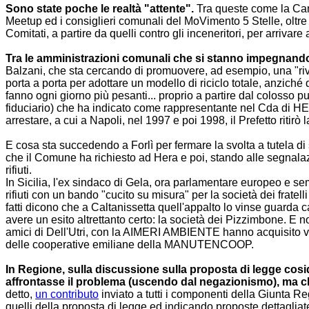
Sono state poche le realtà "attente".
Tra queste come la Cam
Meetup ed i consiglieri comunali del MoVimento 5 Stelle, oltr
Comitati, a partire da quelli contro gli inceneritori, per arriva
Tra le amministrazioni comunali che si stanno impegnando pe
Balzani, che sta cercando di promuovere, ad esempio, una "rivolu
porta a porta per adottare un modello di riciclo totale, anziché
fanno ogni giorno più pesanti... proprio a partire dal colosso
fiduciario) che ha indicato come rappresentante nel Cda di 
arrestare, a cui a Napoli, nel 1997 e poi 1998, il Prefetto ritirò 
E cosa sta succedendo a Forlì per fermare la svolta a tutela di 
che il Comune ha richiesto ad Hera e poi, stando alle segnalazio
rifiuti.
In Sicilia, l'ex sindaco di Gela, ora parlamentare europeo e sem
rifiuti con un bando "cucito su misura" per la società dei fratell
fatti dicono che a Caltanissetta quell'appalto lo vinse guarda
avere un esito altrettanto certo: la società dei Pizzimbone. 
amici di Dell'Utri, con la AIMERI AMBIENTE hanno acquisito v
delle cooperative emiliane della MANUTENCOOP.
In Regione, sulla discussione sulla proposta di legge cosid
affrontasse il problema (uscendo dal negazionismo), ma che
detto,
un contributo
inviato a tutti i componenti della Giunta Reg
quelli della proposta di legge ed indicando proposte dettaglia