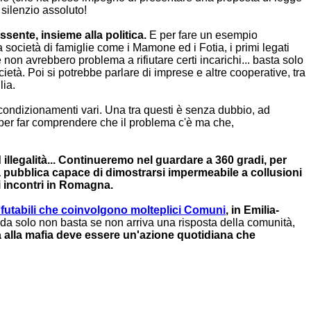
 silenzio assoluto!
sente, insieme alla politica.
E per fare un esempio
società di famiglie come i Mamone ed i Fotia, i primi legati
n avrebbero problema a rifiutare certi incarichi... basta solo
ietà. Poi si potrebbe parlare di imprese e altre cooperative, tra
lia.
condizionamenti vari. Una tra questi è senza dubbio, ad
 per far comprendere che il problema c'è ma che,
illegalità... Continueremo nel guardare a 360 gradi, per
a pubblica capace di dimostrarsi impermeabile a collusioni
i incontri in Romagna.
nfutabili che coinvolgono molteplici Comuni
, in Emilia-
a solo non basta se non arriva una risposta della comunità,
ta alla mafia deve essere un'azione quotidiana che