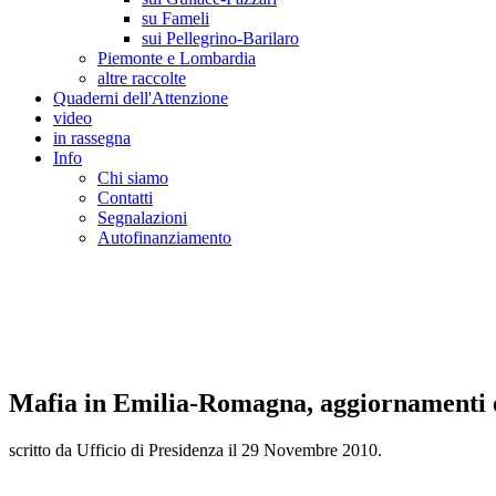
su Fameli
sui Pellegrino-Barilaro
Piemonte e Lombardia
altre raccolte
Quaderni dell'Attenzione
video
in rassegna
Info
Chi siamo
Contatti
Segnalazioni
Autofinanziamento
CASA DELLA LEGALITA' E DELLA CUL
Osservatorio sulla criminalità e le mafie | Osservatorio sui reati ambientali | Osser
Mafia in Emilia-Romagna, aggiornamenti e
scritto da Ufficio di Presidenza il
29 Novembre 2010
.