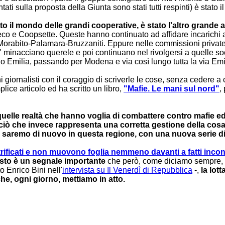
ti sulla proposta della Giunta sono stati tutti respinti) è stato il
 il mondo delle grandi cooperative, è stato l'altro grande as
o e Coopsette. Queste hanno continuato ad affidare incarichi a 
rabito-Palamara-Bruzzaniti. Eppure nelle commissioni private no
e" minacciano querele e poi continuano nel rivolgersi a quelle soc
 Emilia, passando per Modena e via così lungo tutta la via Emi
ornalisti con il coraggio di scriverle le cose, senza cedere a 
ice articolo ed ha scritto un libro,
"Mafie. Le mani sul nord"
,
uelle realtà che hanno voglia di combattere contro mafie ed 
 ciò che invece rappresenta una corretta gestione della cos
o saremo di nuovo in questa regione, con una nuova serie d
trificati e non muovono foglia nemmeno davanti a fatti inco
esto è un segnale importante
che però, come diciamo sempre, d
 Enrico Bini nell'
intervista su Il Venerdì di Repubblica
-,
la lot
 che, ogni giorno, mettiamo in atto.