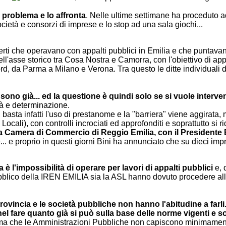
il problema
e lo affronta
. Nelle ultime settimane ha proceduto a
ocietà e consorzi di imprese e lo stop ad una sala giochi...
nerti che operavano con appalti pubblici in Emilia e che puntavan
'asse storico tra Cosa Nostra e Camorra, con l'obiettivo di appalt
rd, da Parma a Milano e Verona. Tra questo le ditte individual
ono già... ed la questione è quindi solo se si vuole interve
tà e determinazione.
ta, basta infatti l'uso di prestanome e la "barriera" viene aggirata
Locali), con controlli incrociati ed approfonditi e soprattutto si
 la Camera di Commercio di Reggio Emilia, con il Presidente 
 e proprio in questi giorni Bini ha annunciato che su dieci impres
ia è l'impossibilità di operare per lavori di appalti pubblici
e, 
so pubblico della IREN EMILIA sia la ASL hanno dovuto procedere 
 Provincia e le società pubbliche non hanno l'abitudine a fa
l fare quanto già si può sulla base delle norme vigenti e s
ma che le Amministrazioni Pubbliche non capiscono minimamente