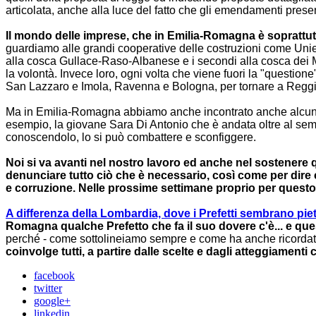
articolata, anche alla luce del fatto che gli emendamenti presenta
Il mondo delle imprese, che in Emilia-Romagna è soprattutto
guardiamo alle grandi cooperative delle costruzioni come Uniec
alla cosca Gullace-Raso-Albanese e i secondi alla cosca dei Mo
la volontà. Invece loro, ogni volta che viene fuori la "question
San Lazzaro e Imola, Ravenna e Bologna, per tornare a Reggio
Ma in Emilia-Romagna abbiamo anche incontrato anche alcuni gi
esempio, la giovane Sara Di Antonio che è andata oltre al sempl
conoscendolo, lo si può combattere e sconfiggere.
Noi si va avanti nel nostro lavoro ed anche nel sostenere q
denunciare tutto ciò che è necessario, così come per dire
e corruzione. Nelle prossime settimane proprio per quest
A differenza della Lombardia, dove i Prefetti sembrano pie
Romagna qualche Prefetto che fa il suo dovere c'è... e qu
perché - come sottolineiamo sempre e come ha anche ricordato
coinvolge tutti, a partire dalle scelte e dagli atteggiamenti
facebook
twitter
google+
linkedin