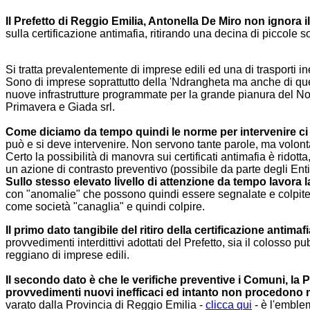
Il Prefetto di Reggio Emilia, Antonella De Miro non ignora 
sulla certificazione antimafia, ritirando una decina di piccole s
Si tratta prevalentemente di imprese edili ed una di trasporti i
Sono di imprese soprattutto della 'Ndrangheta ma anche di quell
nuove infrastrutture programmate per la grande pianura del No
Primavera e Giada srl.
Come diciamo da tempo quindi le norme per intervenire ci s
può e si deve intervenire. Non servono tante parole, ma volon
Certo la possibilità di manovra sui certificati antimafia è ridot
un azione di contrasto preventivo (possibile da parte degli Enti 
Sullo stesso elevato livello di attenzione da tempo lavora
con "anomalie" che possono quindi essere segnalate e colpite...
come società "canaglia" e quindi colpire.
Il primo dato tangibile del ritiro della certificazione antimaf
provvedimenti interdittivi adottati del Prefetto, sia il colos
reggiano di imprese edili.
Il secondo dato è che le verifiche preventive i Comuni, la
provvedimenti nuovi inefficaci ed intanto non procedono ne
varato dalla Provincia di Reggio Emilia -
clicca qui
- è l'emble