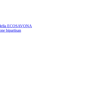
aso della ECOSAVONA
ione bipartisan