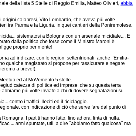
e della lista 5 Stelle di Reggio Emilia, Matteo Olivieri,
abbia
di origini calabresi, Vito Lombardo, che aveva più volte
ri tra Parma e la Liguria, in quei cantieri della Pontremolese.
icida... sistematosi a Bologna con un arsenale micidiale,... E
rato dalla politica che forse come il Ministro Maroni è
nfigge proprio per niente!
torna ad indicare, con le regioni settentrionali, anche l'Emilia-
sino qualche magistrato si propone per rassicurare e negare
neremo a breve!).
 Meetup ed al MoVemento 5 stelle.
pregiudicatezza di politica ed imprese, che su questa terra
 abbiamo più volte inviato a chi di dovere segnalazioni su
contro i traffici illeciti ed il riciclaggio.
regionale, con indicazione di ciò che serve fare dal punto di
omagna. I partiti hanno fatto, fino ad ora, finta di nulla. I
caci... armi spuntate, utili a dire "abbiamo fatto qualcosa" ma