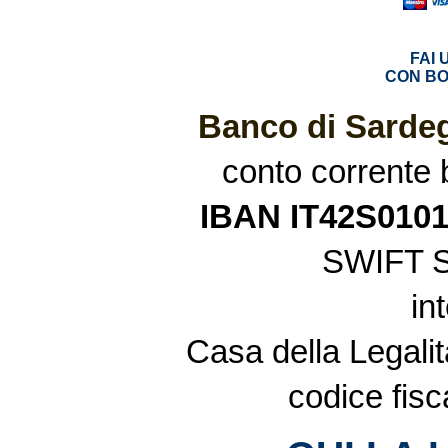
FAI
CON BO
Banco di Sardeg
conto corrente
IBAN IT42S010
SWIFT 
in
Casa della Legalit
codice fis