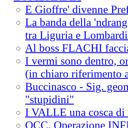
E Gioffre' divenne Pref
La banda della 'ndrangh
tra Liguria e Lombar
Al boss FLACHI faccia
I vermi sono dentro, or
(in chiaro riferimento a
Buccinasco - Sig. geo
"stupidini"
I VALLE una cosca di 
OCC. Operazione IN