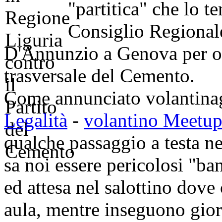
"partitica" che lo t
Consiglio Regionale
D'Annunzio a Genova per op
trasversale del Cemento.
Come annunciato volantina
Legalità
-
volantino Meetu
qualche passaggio a testa ne
sa noi essere pericolosi "ba
ed attesa nel salottino dove 
aula, mentre inseguono giorn