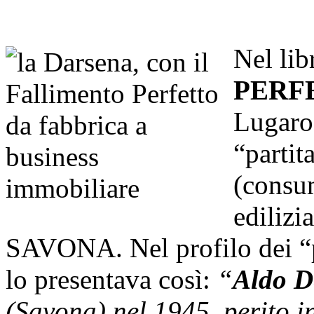
Nel lib
PERF
Lugaro 
“partit
(consu
edilizi
SAVONA. Nel profilo dei “p
lo presentava così:
“
Aldo D
(Savona) nel 1945, perito i