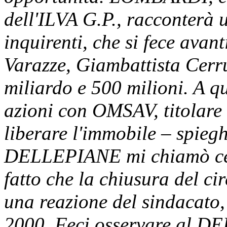
dell'ILVA G.P., racconterà 
inquirenti, che si fece avan
Varazze, Giambattista Cerrut
miliardo e 500 milioni. A q
azioni con OMSAV, titolare 
liberare l'immobile – spi
DELLEPIANE mi chiamò cerc
fatto che la chiusura del c
una reazione del sindacato
2000. Feci osservare al D