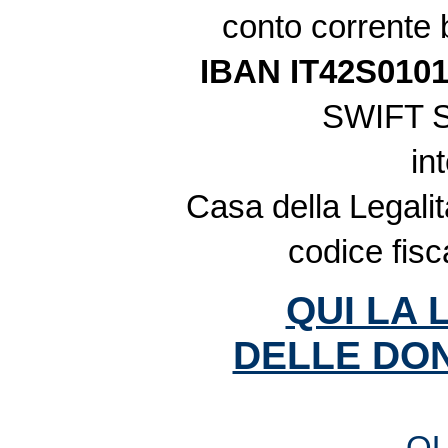
conto corrente
IBAN IT42S010
SWIFT 
in
Casa della Legalit
codice fis
QUI LA 
DELLE DON
QU