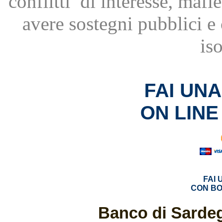
conflitti
di interesse, mafie
avere
sostegni pubblici 
is
FAI UN
ON LINE
FAI
CON BO
Banco di Sardeg