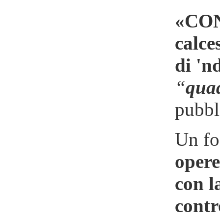
«CONT
calce
di 'n
“
quad
pubbl
Un fo
opere
con l
contr