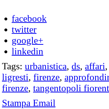
facebook
twitter
google+
linkedin
Tags:
urbanistica
,
ds
,
affari
ligresti
,
firenze
,
approfondi
firenze
,
tangentopoli fioren
Stampa
Email