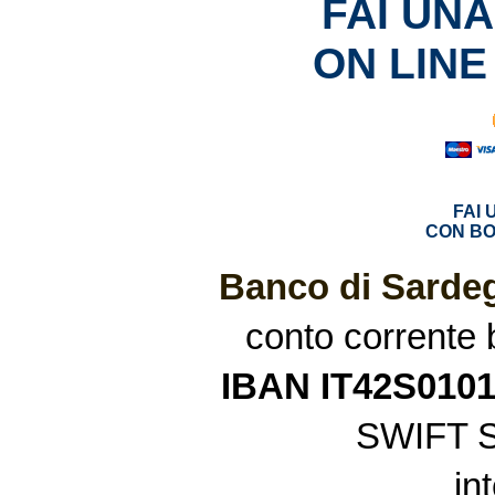
FAI UN
ON LINE
FAI
CON BO
Banco di Sardeg
conto corrente
IBAN IT42S010
SWIFT 
in