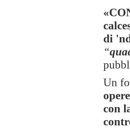
«CONT
calce
di 'n
“
quad
pubbl
Un fo
opere
con l
contr