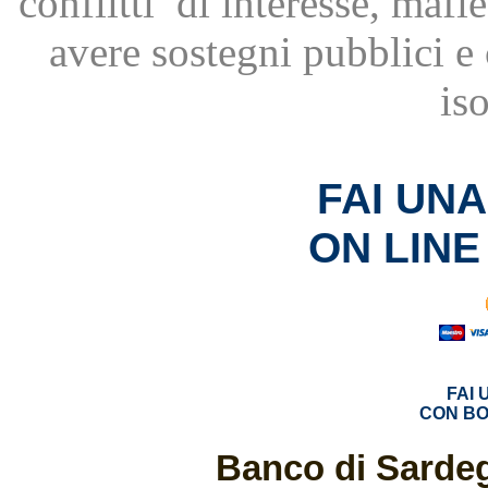
conflitti
di interesse, mafie
avere
sostegni pubblici 
is
FAI UN
ON LINE
FAI
CON BO
Banco di Sardeg