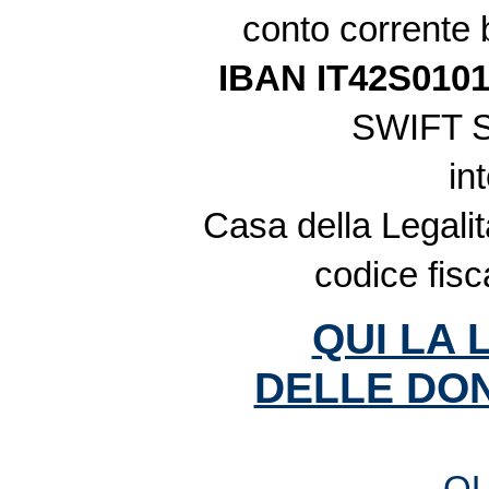
conto corrente
IBAN IT42S010
SWIFT 
in
Casa della Legalit
codice fis
QUI LA 
DELLE DON
QU