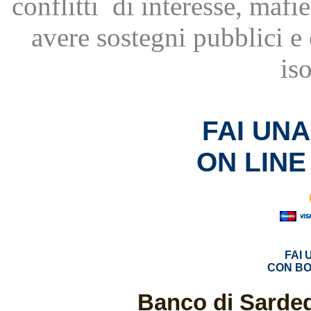
conflitti
di interesse, mafie
avere
sostegni pubblici 
is
FAI UN
ON LINE
FAI
CON BO
Banco di Sardeg