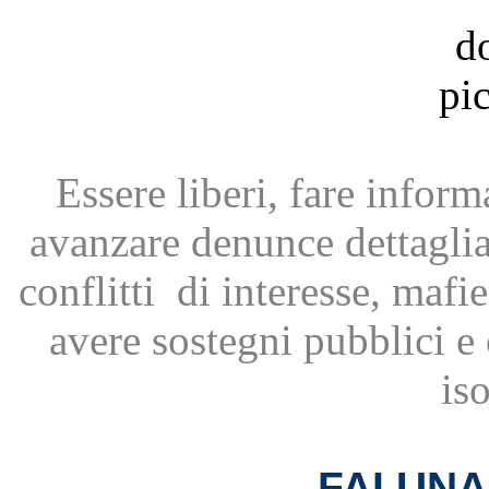
Essere liberi, fare infor
avanzare
denunce dettagli
conflitti
di interesse, mafie
avere
sostegni pubblici 
is
FAI UN