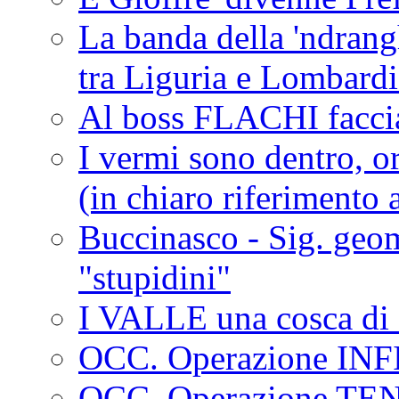
La banda della 'ndrangh
tra Liguria e Lombar
Al boss FLACHI faccia
I vermi sono dentro, or
(in chiaro riferimento a
Buccinasco - Sig. geo
"stupidini"
I VALLE una cosca di 
OCC. Operazione IN
OCC. Operazione TE