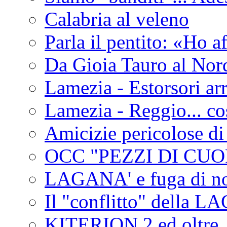
Calabria al veleno
Parla il pentito: «Ho a
Da Gioia Tauro al Nord
Lamezia - Estorsori arr
Lamezia - Reggio... co
Amicizie pericolose di
OCC "PEZZI DI CUOR
LAGANA' e fuga di no
Il "conflitto" della 
KITERION 2 ed oltre