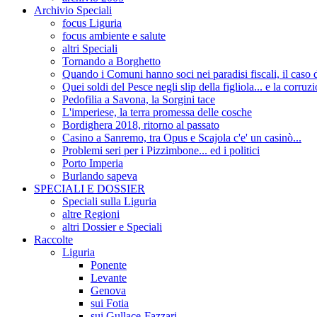
Archivio Speciali
focus Liguria
focus ambiente e salute
altri Speciali
Tornando a Borghetto
Quando i Comuni hanno soci nei paradisi fiscali, il c
Quei soldi del Pesce negli slip della figliola... e la corruz
Pedofilia a Savona, la Sorgini tace
L'imperiese, la terra promessa delle cosche
Bordighera 2018, ritorno al passato
Casino a Sanremo, tra Opus e Scajola c'e' un casinò...
Problemi seri per i Pizzimbone... ed i politici
Porto Imperia
Burlando sapeva
SPECIALI E DOSSIER
Speciali sulla Liguria
altre Regioni
altri Dossier e Speciali
Raccolte
Liguria
Ponente
Levante
Genova
sui Fotia
sui Gullace-Fazzari