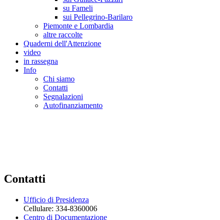
su Fameli
sui Pellegrino-Barilaro
Piemonte e Lombardia
altre raccolte
Quaderni dell'Attenzione
video
in rassegna
Info
Chi siamo
Contatti
Segnalazioni
Autofinanziamento
CASA DELLA LEGALITA' E DELLA CUL
Osservatorio sulla criminalità e le mafie | Osservatorio sui reati ambientali | Osser
Contatti
Ufficio di Presidenza
Cellulare: 334-8360006
Centro di Documentazione