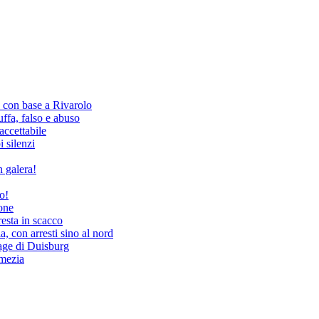
, con base a Rivarolo
fa, falso e abuso
ccettabile
i silenzi
 galera!
o!
tone
resta in scacco
, con arresti sino al nord
rage di Duisburg
amezia