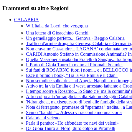
Frammenti su altre Regioni
CALABRIA
W LItalia da Locri, che vergogna
Una lettera di Gioacchino Genchi
Un gemellaggio perfetto... Genova - Reggio Calabria
Traffico d'armi e droga tra Genova, Calabria e Germania
Non eravamo Cassandre... LAGANA' condannata per truf
CARIDI Antonio Stefano in Commissione Antimafia? Ina
Quella Massoneria usata dai Fratelli di Sangue... tra tropp
Il Porto di Gioia Tauro in mano ai Piromalli & amici
Sui fatti di ROSARNO fuori i nomi... e i BELLOCCO in
Esce il primo i-book, "Tra la via Emilia e il Clan"
Non semplice solidarieta' ad Angela Napoli... ma impegn
Attivo tra la via Emilia e il west, arrestato latitante a Cro
Il tempo scorre a Rosarno... lo Stato c'e' ma la comunita' 
Altro colpo alla 'ndrangheta sulla Salerno-Reggio Calabria
'Ndrangheta, maxisequestro di beni alle famiglie della st
Nota di ferragosto, promesse di "speranza" tradita... a L
Siamo "banditi"... Adesso vi raccontiamo una storia
Calabria al veleno
Parla il pentito: «Ho affondato tre navi dei veleni»
Da Gioia Tauro al Nord, duro colpo ai Piromalli