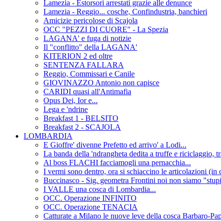
Lamezia - Estorsori arrestati grazie alle denunce
Lamezia - Reggio... cosche, Confindustria, banchieri
Amicizie pericolose di Scajola
OCC "PEZZI DI CUORE" - La Spezia
LAGANA' e fuga di notizie
Il "conflitto" della LAGANA'
KITERION 2 ed oltre
SENTENZA FALLARA
Reggio, Commissari e Canile
GIOVINAZZO Antonio non capisce
CARIDI quasi all'Antimafia
Opus Dei, Ior e...
Lega e 'ndrine
Breakfast 1 - BELSITO
Breakfast 2 - SCAJOLA
LOMBARDIA
E Gioffre' divenne Prefetto ed arrivo' a Lodi...
La banda della 'ndrangheta dedita a truffe e riciclaggio
Al boss FLACHI facciamogli una pernacchia...
I vermi sono dentro, ora si schiaccino le articolazioni (in 
Buccinasco - Sig. geometra Frontini noi non siamo "stupi
I VALLE una cosca di Lombardia...
OCC. Operazione INFINITO
OCC. Operazione TENACIA
Catturate a Milano le nuove leve della cosca Barbaro-Pap