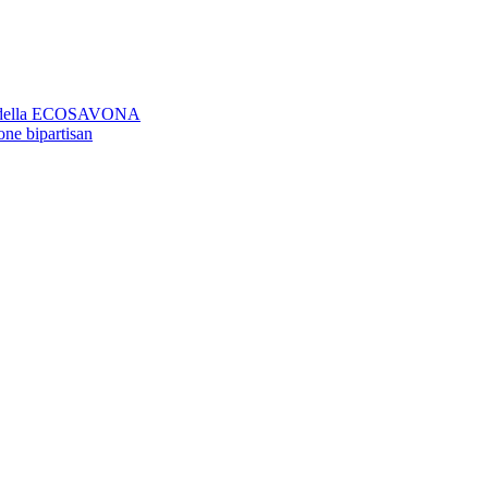
aso della ECOSAVONA
ione bipartisan