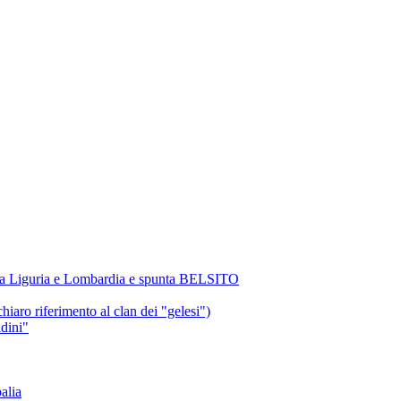
, tra Liguria e Lombardia e spunta BELSITO
chiaro riferimento al clan dei "gelesi")
dini"
alia