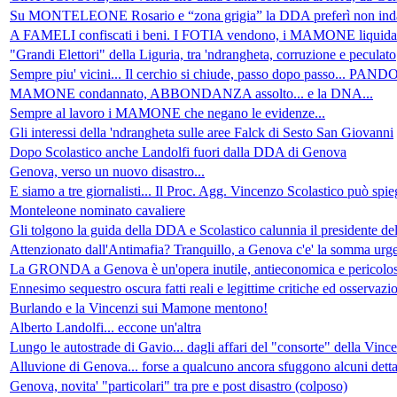
Su MONTELEONE Rosario e “zona grigia” la DDA preferì non ind
A FAMELI confiscati i beni. I FOTIA vendono, i MAMONE liq
"Grandi Elettori" della Liguria, tra 'ndrangheta, corruzione e peculato
Sempre piu' vicini... Il cerchio si chiude, passo dopo passo... PANDO
MAMONE condannato, ABBONDANZA assolto... e la DNA...
Sempre al lavoro i MAMONE che negano le evidenze...
Gli interessi della 'ndrangheta sulle aree Falck di Sesto San Giovanni
Dopo Scolastico anche Landolfi fuori dalla DDA di Genova
Genova, verso un nuovo disastro...
E siamo a tre giornalisti... Il Proc. Agg. Vincenzo Scolastico può spi
Monteleone nominato cavaliere
Gli tolgono la guida della DDA e Scolastico calunnia il presidente del
Attenzionato dall'Antimafia? Tranquillo, a Genova c'e' la somma urge
La GRONDA a Genova è un'opera inutile, antieconomica e pericolos
Ennesimo sequestro oscura fatti reali e legittime critiche ed osservazi
Burlando e la Vincenzi sui Mamone mentono!
Alberto Landolfi... eccone un'altra
Lungo le autostrade di Gavio... dagli affari del "consorte" della Vincen
Alluvione di Genova... forse a qualcuno ancora sfuggono alcuni dettag
Genova, novita' "particolari" tra pre e post disastro (colposo)