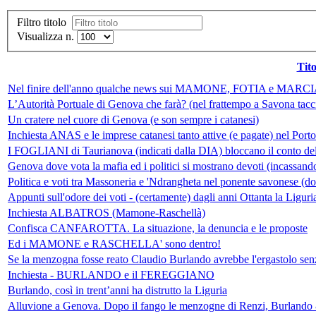
Filtro titolo
Visualizza n.
Tito
Nel finire dell'anno qualche news sui MAMONE, FOTIA e MARCI
L’Autorità Portuale di Genova che farà? (nel frattempo a Savona tac
Un cratere nel cuore di Genova (e son sempre i catanesi)
Inchiesta ANAS e le imprese catanesi tanto attive (e pagate) nel Por
I FOGLIANI di Taurianova (indicati dalla DIA) bloccano il conto del
Genova dove vota la mafia ed i politici si mostrano devoti (incassand
Politica e voti tra Massoneria e 'Ndrangheta nel ponente savonese (d
Appunti sull'odore dei voti - (certamente) dagli anni Ottanta la Liguri
Inchiesta ALBATROS (Mamone-Raschellà)
Confisca CANFAROTTA. La situazione, la denuncia e le proposte
Ed i MAMONE e RASCHELLA' sono dentro!
Se la menzogna fosse reato Claudio Burlando avrebbe l'ergastolo sen
Inchiesta - BURLANDO e il FEREGGIANO
Burlando, così in trent’anni ha distrutto la Liguria
Alluvione a Genova. Dopo il fango le menzogne di Renzi, Burlando