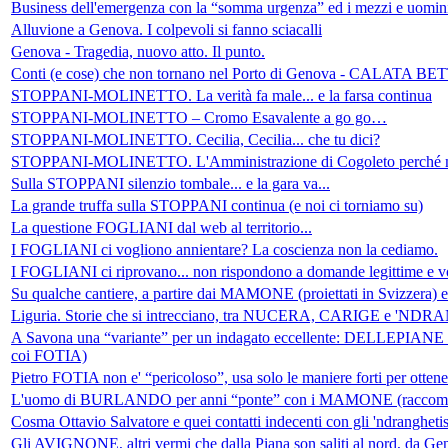
Business dell'emergenza con la “somma urgenza” ed i mezzi e uomini 
Alluvione a Genova. I colpevoli si fanno sciacalli
Genova - Tragedia, nuovo atto. Il punto.
Conti (e cose) che non tornano nel Porto di Genova - CALATA 
STOPPANI-MOLINETTO. La verità fa male... e la farsa continua
STOPPANI-MOLINETTO – Cromo Esavalente a go go…
STOPPANI-MOLINETTO. Cecilia, Cecilia... che tu dici?
STOPPANI-MOLINETTO. L'Amministrazione di Cogoleto perché 
Sulla STOPPANI silenzio tombale... e la gara va...
La grande truffa sulla STOPPANI continua (e noi ci torniamo su)
La questione FOGLIANI dal web al territorio...
I FOGLIANI ci vogliono annientare? La coscienza non la cediamo.
I FOGLIANI ci riprovano... non rispondono a domande legittime e v
Su qualche cantiere, a partire dai MAMONE (proiettati in Svizzera) e
Liguria. Storie che si intrecciano, tra NUCERA, CARIGE e 'N
A Savona una “variante” per un indagato eccellente: DELLEPIAN
coi FOTIA)
Pietro FOTIA non e' “pericoloso”, usa solo le maniere forti per otten
L'uomo di BURLANDO per anni “ponte” con i MAMONE (raccoman
Cosma Ottavio Salvatore e quei contatti indecenti con gli 'ndranghetisti
Gli AVIGNONE, altri vermi che dalla Piana son saliti al nord, da G