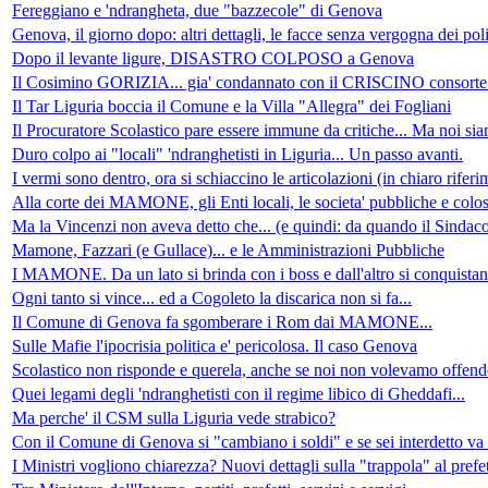
Fereggiano e 'ndrangheta, due "bazzecole" di Genova
Genova, il giorno dopo: altri dettagli, le facce senza vergogna dei poli
Dopo il levante ligure, DISASTRO COLPOSO a Genova
Il Cosimino GORIZIA... gia' condannato con il CRISCINO conso
Il Tar Liguria boccia il Comune e la Villa "Allegra" dei Fogliani
Il Procuratore Scolastico pare essere immune da critiche... Ma noi sia
Duro colpo ai "locali" 'ndranghetisti in Liguria... Un passo avanti.
I vermi sono dentro, ora si schiaccino le articolazioni (in chiaro riferi
Alla corte dei MAMONE, gli Enti locali, le societa' pubbliche e colossi
Ma la Vincenzi non aveva detto che... (e quindi: da quando il Sindaco
Mamone, Fazzari (e Gullace)... e le Amministrazioni Pubbliche
I MAMONE. Da un lato si brinda con i boss e dall'altro si conquistano
Ogni tanto si vince... ed a Cogoleto la discarica non si fa...
Il Comune di Genova fa sgomberare i Rom dai MAMONE...
Sulle Mafie l'ipocrisia politica e' pericolosa. Il caso Genova
Scolastico non risponde e querela, anche se noi non volevamo offender
Quei legami degli 'ndranghetisti con il regime libico di Gheddafi...
Ma perche' il CSM sulla Liguria vede strabico?
Con il Comune di Genova si "cambiano i soldi" e se sei interdetto va
I Ministri vogliono chiarezza? Nuovi dettagli sulla "trappola" al pref