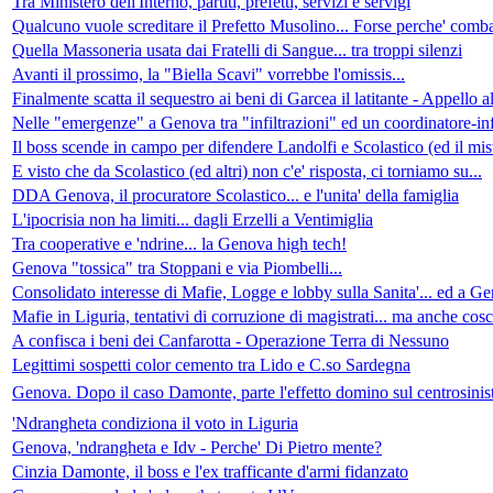
Tra Ministero dell'Interno, partiti, prefetti, servizi e servigi
Qualcuno vuole screditare il Prefetto Musolino... Forse perche' comba
Quella Massoneria usata dai Fratelli di Sangue... tra troppi silenzi
Avanti il prossimo, la "Biella Scavi" vorrebbe l'omissis...
Finalmente scatta il sequestro ai beni di Garcea il latitante - Appello
Nelle "emergenze" a Genova tra "infiltrazioni" ed un coordinatore-
Il boss scende in campo per difendere Landolfi e Scolastico (ed il mi
E visto che da Scolastico (ed altri) non c'e' risposta, ci torniamo su...
DDA Genova, il procuratore Scolastico... e l'unita' della famiglia
L'ipocrisia non ha limiti... dagli Erzelli a Ventimiglia
Tra cooperative e 'ndrine... la Genova high tech!
Genova "tossica" tra Stoppani e via Piombelli...
Consolidato interesse di Mafie, Logge e lobby sulla Sanita'... ed a Ge
Mafie in Liguria, tentativi di corruzione di magistrati... ma anche cos
A confisca i beni dei Canfarotta - Operazione Terra di Nessuno
Legittimi sospetti color cemento tra Lido e C.so Sardegna
Genova. Dopo il caso Damonte, parte l'effetto domino sul centrosinis
'Ndrangheta condiziona il voto in Liguria
Genova, 'ndrangheta e Idv - Perche' Di Pietro mente?
Cinzia Damonte, il boss e l'ex trafficante d'armi fidanzato