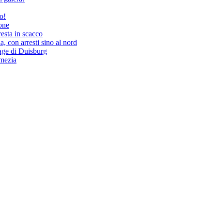
o!
tone
resta in scacco
, con arresti sino al nord
rage di Duisburg
amezia