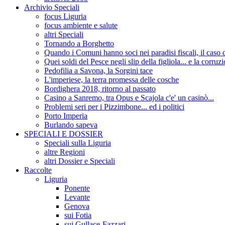
Archivio Speciali
focus Liguria
focus ambiente e salute
altri Speciali
Tornando a Borghetto
Quando i Comuni hanno soci nei paradisi fiscali, il c
Quei soldi del Pesce negli slip della figliola... e la corruz
Pedofilia a Savona, la Sorgini tace
L'imperiese, la terra promessa delle cosche
Bordighera 2018, ritorno al passato
Casino a Sanremo, tra Opus e Scajola c'e' un casinò...
Problemi seri per i Pizzimbone... ed i politici
Porto Imperia
Burlando sapeva
SPECIALI E DOSSIER
Speciali sulla Liguria
altre Regioni
altri Dossier e Speciali
Raccolte
Liguria
Ponente
Levante
Genova
sui Fotia
sui Gullace-Fazzari