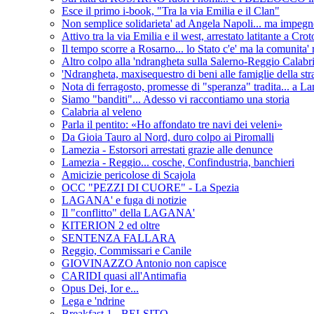
Esce il primo i-book, "Tra la via Emilia e il Clan"
Non semplice solidarieta' ad Angela Napoli... ma impegn
Attivo tra la via Emilia e il west, arrestato latitante a Cro
Il tempo scorre a Rosarno... lo Stato c'e' ma la comunita' 
Altro colpo alla 'ndrangheta sulla Salerno-Reggio Calabria
'Ndrangheta, maxisequestro di beni alle famiglie della st
Nota di ferragosto, promesse di "speranza" tradita... a L
Siamo "banditi"... Adesso vi raccontiamo una storia
Calabria al veleno
Parla il pentito: «Ho affondato tre navi dei veleni»
Da Gioia Tauro al Nord, duro colpo ai Piromalli
Lamezia - Estorsori arrestati grazie alle denunce
Lamezia - Reggio... cosche, Confindustria, banchieri
Amicizie pericolose di Scajola
OCC "PEZZI DI CUORE" - La Spezia
LAGANA' e fuga di notizie
Il "conflitto" della LAGANA'
KITERION 2 ed oltre
SENTENZA FALLARA
Reggio, Commissari e Canile
GIOVINAZZO Antonio non capisce
CARIDI quasi all'Antimafia
Opus Dei, Ior e...
Lega e 'ndrine
Breakfast 1 - BELSITO