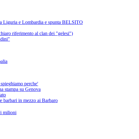
, tra Liguria e Lombardia e spunta BELSITO
chiaro riferimento al clan dei "gelesi")
dini"
alia
 spieghiamo perche'
na stampa su Genova
ato
re barbari in mezzo ai Barbaro
i milioni