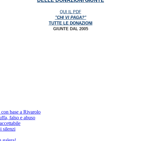
DELLE DONAZIONI GIUNTE
QUI IL PDF
"CHI VI PAGA?"
TUTTE LE DONAZIONI
GIUNTE DAL 2005
, con base a Rivarolo
fa, falso e abuso
ccettabile
i silenzi
 galera!