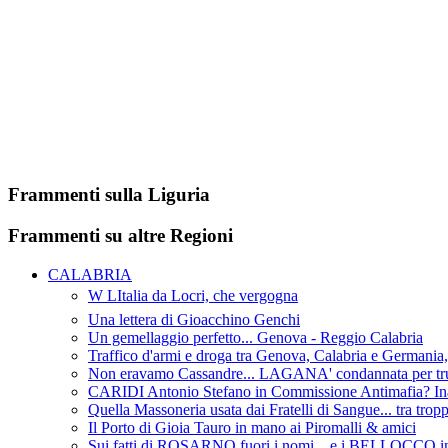
Frammenti sulla Liguria
Frammenti su altre Regioni
CALABRIA
W LItalia da Locri, che vergogna
Una lettera di Gioacchino Genchi
Un gemellaggio perfetto... Genova - Reggio Calabria
Traffico d'armi e droga tra Genova, Calabria e Germania
Non eravamo Cassandre... LAGANA' condannata per truf
CARIDI Antonio Stefano in Commissione Antimafia? Ina
Quella Massoneria usata dai Fratelli di Sangue... tra tropp
Il Porto di Gioia Tauro in mano ai Piromalli & amici
Sui fatti di ROSARNO fuori i nomi... e i BELLOCCO in