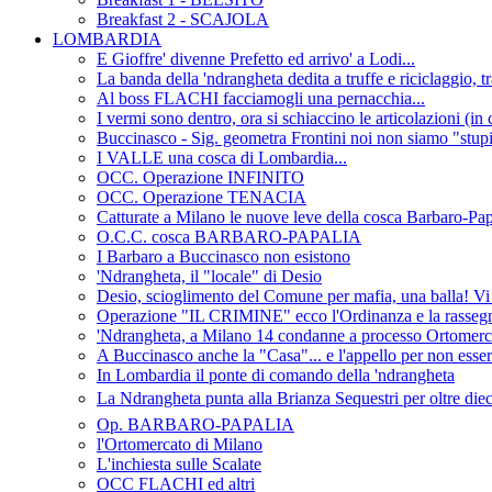
Breakfast 2 - SCAJOLA
LOMBARDIA
E Gioffre' divenne Prefetto ed arrivo' a Lodi...
La banda della 'ndrangheta dedita a truffe e riciclaggio
Al boss FLACHI facciamogli una pernacchia...
I vermi sono dentro, ora si schiaccino le articolazioni (in 
Buccinasco - Sig. geometra Frontini noi non siamo "stupi
I VALLE una cosca di Lombardia...
OCC. Operazione INFINITO
OCC. Operazione TENACIA
Catturate a Milano le nuove leve della cosca Barbaro-Pap
O.C.C. cosca BARBARO-PAPALIA
I Barbaro a Buccinasco non esistono
'Ndrangheta, il "locale" di Desio
Desio, scioglimento del Comune per mafia, una balla! Vi
Operazione "IL CRIMINE" ecco l'Ordinanza e la rasseg
'Ndrangheta, a Milano 14 condanne a processo Ortomerc
A Buccinasco anche la "Casa"... e l'appello per non esse
In Lombardia il ponte di comando della 'ndrangheta
La Ndrangheta punta alla Brianza Sequestri per oltre diec
Op. BARBARO-PAPALIA
l'Ortomercato di Milano
L'inchiesta sulle Scalate
OCC FLACHI ed altri