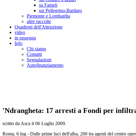
su Fameli
sui Pellegrino-Barilaro
Piemonte e Lombardia
altre raccolte
Quaderni dell'Attenzione
video
in rassegna
Info
Chi siamo
Contatti
Segnalazioni
Autofinanziamento
CASA DELLA LEGALITA' E DELLA CUL
Osservatorio sulla criminalità e le mafie | Osservatorio sui reati ambientali | Osser
'Ndrangheta: 17 arresti a Fondi per infiltr
scritto da Asca il
06 Luglio 2009
.
Roma, 6 lug - Dalle prime luci dell'alba, 200 tra agenti del centro ope