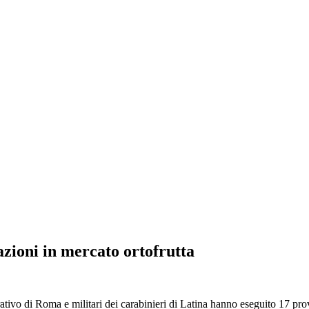
TURA - Onlus
vatorio su trasparenza e correttezza della P.A.
azioni in mercato ortofrutta
rativo di Roma e militari dei carabinieri di Latina hanno eseguito 17 pro