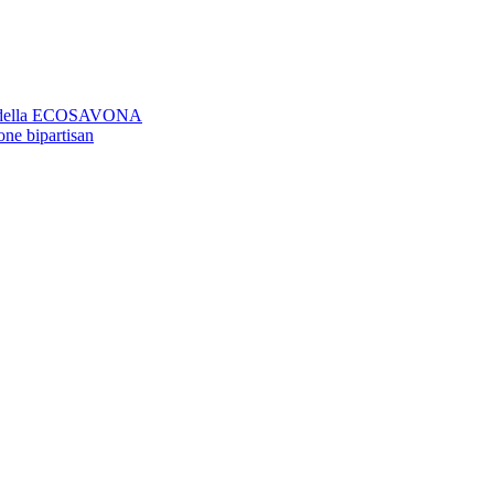
aso della ECOSAVONA
ione bipartisan