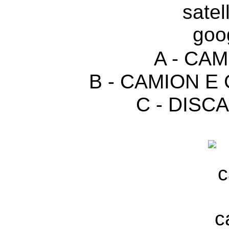
A - CA
B - CAMION E
C - DISC