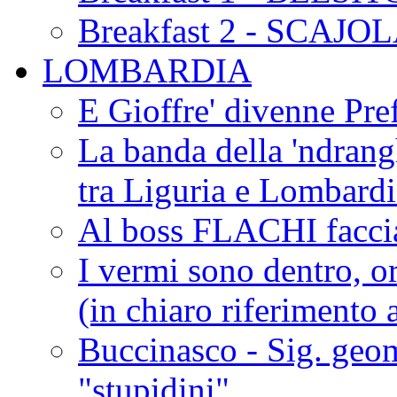
Breakfast 2 - SCAJO
LOMBARDIA
E Gioffre' divenne Pref
La banda della 'ndrangh
tra Liguria e Lombar
Al boss FLACHI faccia
I vermi sono dentro, or
(in chiaro riferimento a
Buccinasco - Sig. geo
"stupidini"