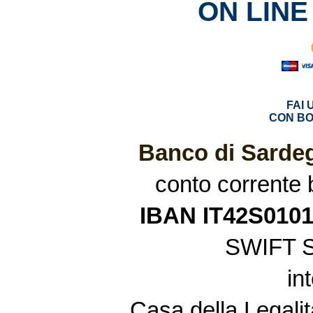
ON LINE
FAI
CON BO
Banco di Sardeg
conto corrente
IBAN IT42S010
SWIFT 
in
Casa della Legalit