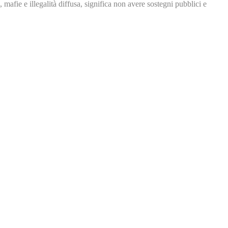
, mafie e illegalità
diffusa, significa non avere
sostegni pubblici e