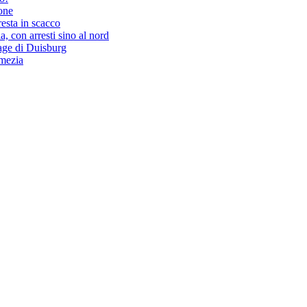
tone
resta in scacco
, con arresti sino al nord
rage di Duisburg
amezia