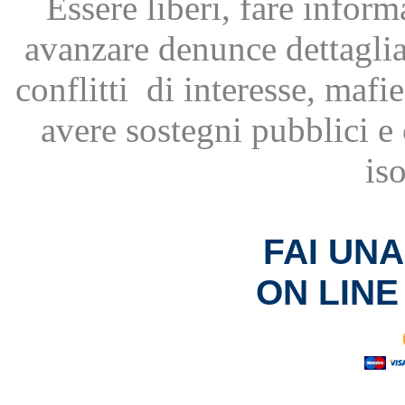
Essere liberi, fare infor
avanzare
denunce dettagli
conflitti
di interesse, mafie
avere
sostegni pubblici 
is
FAI UN
ON LINE