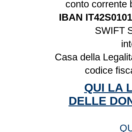
conto corrente
IBAN IT42S010
SWIFT 
in
Casa della Legalit
codice fis
QUI LA 
DELLE DON
QU