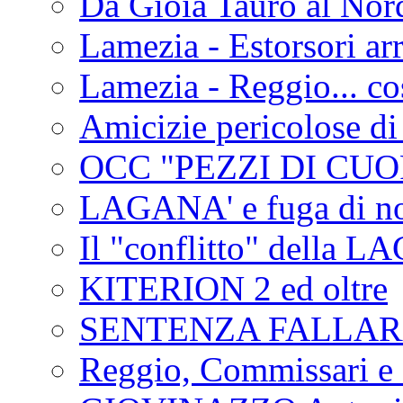
Da Gioia Tauro al Nord
Lamezia - Estorsori arr
Lamezia - Reggio... co
Amicizie pericolose di
OCC "PEZZI DI CUOR
LAGANA' e fuga di no
Il "conflitto" della 
KITERION 2 ed oltre
SENTENZA FALLA
Reggio, Commissari e 