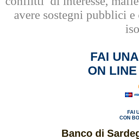
conflitti
di interesse, mafie
avere
sostegni pubblici 
is
FAI UN
ON LINE
FAI
CON BO
Banco di Sardeg