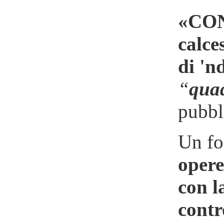
«CONT
calce
di 'n
“
quad
pubbl
Un fo
opere
con l
contr