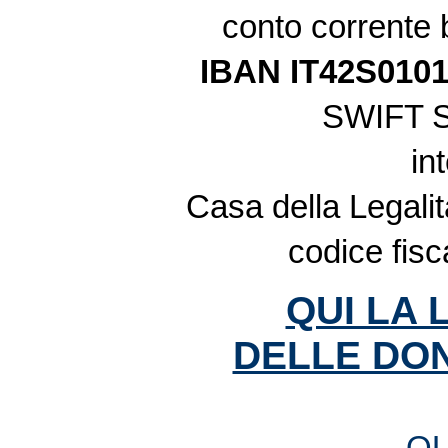
conto corrente
IBAN IT42S010
SWIFT 
in
Casa della Legalit
codice fis
QUI LA 
DELLE DON
QU