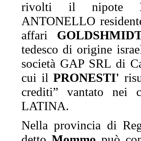
rivolti il nipote
ANTONELLO residente i
affari
GOLDSHMID
tedesco di origine isra
società GAP SRL di Ca
cui il
PRONESTI'
risu
crediti” vantato nei 
LATINA.
Nella provincia di Reg
detto
Mommo
può cont