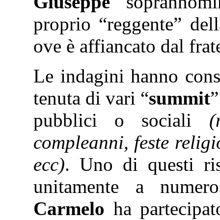
Giuseppe
soprannomi
proprio “reggente”
del
ove è affiancato dal frat
Le indagini hanno conse
tenuta di vari “
summit
”
pubblici o sociali
(
compleanni, feste religi
ecc)
. Uno di questi r
unitamente a numero
Carmelo
ha partecipat