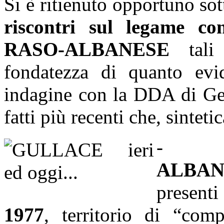
Si è ritienuto opportuno sot
riscontri sul legame c
RASO-ALBANESE
tal
fondatezza di quanto evid
indagine con la DDA di Geno
fatti più recenti che, sintet
-
ALBAN
presenti
1977
, territorio di “com