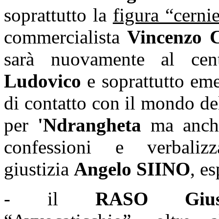
soprattutto la
figura “cernie
commercialista
Vincenzo
sarà nuovamente al cen
Ludovico
e soprattutto em
di contatto con il mondo del
per
'Ndrangheta
ma anch
confessioni e verbaliz
giustizia
Angelo SIINO
, e
- il
RASO Gius