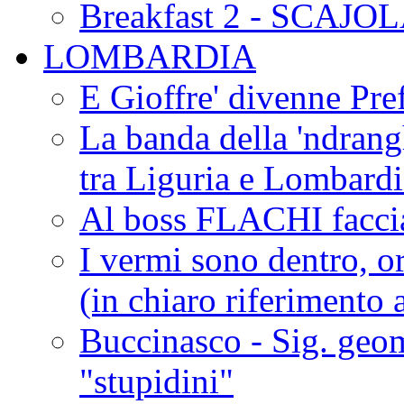
Breakfast 2 - SCAJO
LOMBARDIA
E Gioffre' divenne Pref
La banda della 'ndrangh
tra Liguria e Lombar
Al boss FLACHI faccia
I vermi sono dentro, or
(in chiaro riferimento a
Buccinasco - Sig. geo
"stupidini"