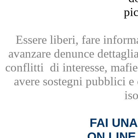
Essere liberi, fare infor
avanzare
denunce dettagli
conflitti
di interesse, mafie
avere
sostegni pubblici 
is
FAI UN
ON LINE