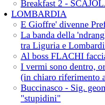
Breakfast 2 - SCAJO
LOMBARDIA
E Gioffre' divenne Pref
La banda della 'ndrangh
tra Liguria e Lombar
Al boss FLACHI faccia
I vermi sono dentro, or
(in chiaro riferimento a
Buccinasco - Sig. geo
"stupidini"