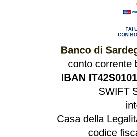
FAI
CON BO
Banco di Sardeg
conto corrente
IBAN IT42S010
SWIFT 
in
Casa della Legalit
codice fis