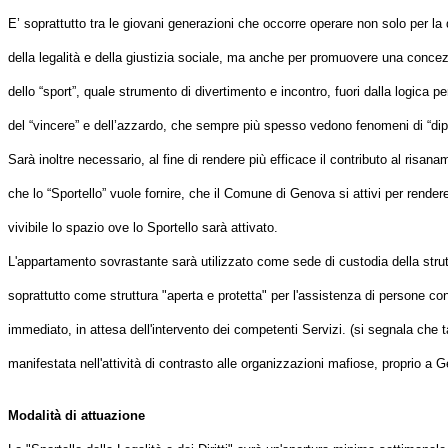
E’ soprattutto tra le giovani generazioni che occorre operare non solo per la d
della legalità e della giustizia sociale, ma anche per promuovere una conce
dello “sport”, quale strumento di divertimento e incontro, fuori dalla logica 
del “vincere” e dell’azzardo, che sempre più spesso vedono fenomeni di “di
Sarà inoltre necessario, al fine di rendere più efficace il contributo al risan
che lo “Sportello” vuole fornire, che il Comune di Genova si attivi per rende
vivibile lo spazio ove lo Sportello sarà attivato.
L'appartamento sovrastante sarà utilizzato come sede di custodia della str
soprattutto come struttura "aperta e protetta" per l'assistenza di persone co
immediato, in attesa dell'intervento dei competenti Servizi. (si segnala che 
manifestata nell'attività di contrasto alle organizzazioni mafiose, proprio a 
Modalità di attuazione