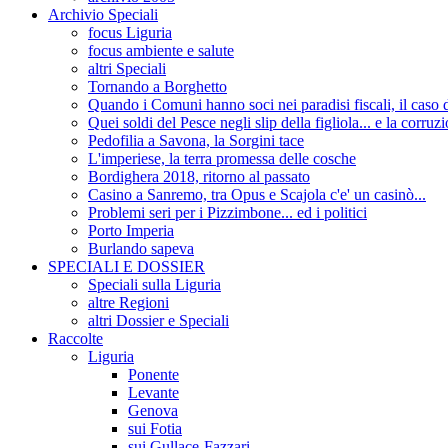
Archivio Speciali
focus Liguria
focus ambiente e salute
altri Speciali
Tornando a Borghetto
Quando i Comuni hanno soci nei paradisi fiscali, il c
Quei soldi del Pesce negli slip della figliola... e la corruz
Pedofilia a Savona, la Sorgini tace
L'imperiese, la terra promessa delle cosche
Bordighera 2018, ritorno al passato
Casino a Sanremo, tra Opus e Scajola c'e' un casinò...
Problemi seri per i Pizzimbone... ed i politici
Porto Imperia
Burlando sapeva
SPECIALI E DOSSIER
Speciali sulla Liguria
altre Regioni
altri Dossier e Speciali
Raccolte
Liguria
Ponente
Levante
Genova
sui Fotia
sui Gullace-Fazzari