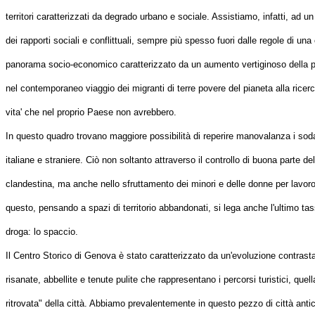
territori caratterizzati da degrado urbano e sociale. Assistiamo, infatti, ad 
dei rapporti sociali e conflittuali, sempre più spesso fuori dalle regole di un
panorama socio-economico caratterizzato da un aumento vertiginoso della p
nel contemporaneo viaggio dei migranti di terre povere del pianeta alla ricer
vita' che nel proprio Paese non avrebbero.
In questo quadro trovano maggiore possibilità di reperire manovalanza i sodal
italiane e straniere. Ciò non soltanto attraverso il controllo di buona parte de
clandestina, ma anche nello sfruttamento dei minori e delle donne per lavoro
questo, pensando a spazi di territorio abbandonati, si lega anche l'ultimo tas
droga: lo spaccio.
Il Centro Storico di Genova è stato caratterizzato da un'evoluzione contrasta
risanate, abbellite e tenute pulite che rappresentano i percorsi turistici, que
ritrovata" della città. Abbiamo prevalentemente in questo pezzo di città antica 