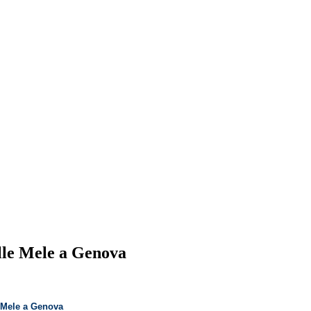
TURA - Onlus
vatorio su trasparenza e correttezza della P.A.
delle Mele a Genova
le Mele a Genova