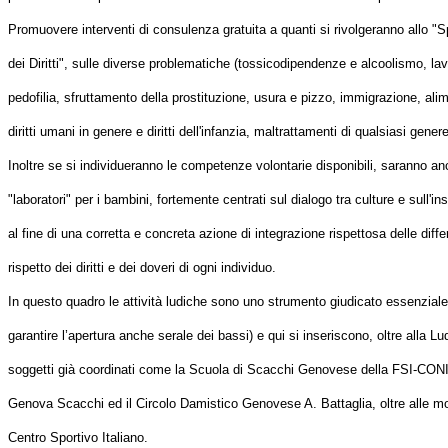
Promuovere interventi di consulenza gratuita a quanti si rivolgeranno allo "Sp
dei Diritti", sulle diverse problematiche (tossicodipendenze e alcoolismo, lav
pedofilia, sfruttamento della prostituzione, usura e pizzo, immigrazione, al
diritti umani in genere e diritti dell'infanzia, maltrattamenti di qualsiasi genere
Inoltre se si individueranno le competenze volontarie disponibili, saranno anc
"laboratori" per i bambini, fortemente centrati sul dialogo tra culture e sull'i
al fine di una corretta e concreta azione di integrazione rispettosa delle dif
rispetto dei diritti e dei doveri di ogni individuo.
In questo quadro le attività ludiche sono uno strumento giudicato essenziale
garantire l’apertura anche serale dei bassi) e qui si inseriscono, oltre alla Lu
soggetti già coordinati come la Scuola di Scacchi Genovese della FSI-CONI,
Genova Scacchi ed il Circolo Damistico Genovese A. Battaglia, oltre alle molt
Centro Sportivo Italiano.