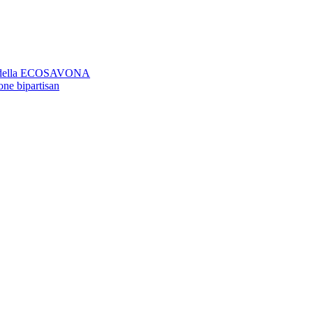
aso della ECOSAVONA
ione bipartisan