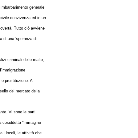
un imbarbarimento generale
a civile convivenza ed in un
overtà. Tutto ciò avviene
ca di una 'speranza di
izi criminali delle mafie,
ll'immigrazione
 o prostituzione. A
sello del mercato della
nte. Vi sono le parti
lla cosiddetta "immagine
i locali, le attività che