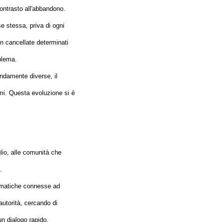
ontrasto all'abbandono.
e stessa, priva di ogni
on cancellate determinati
blema.
ondamente diverse, il
i. Questa evoluzione si è
glio, alle comunità che
.
lematiche connesse ad
autorità, cercando di
un dialogo rapido.