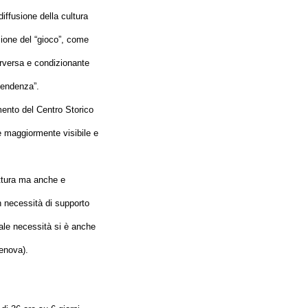
iffusione della cultura
zione del “gioco”, come
perversa e condizionante
pendenza”.
amento del Centro Storico
re maggiormente visibile e
uttura ma anche e
n necessità di supporto
tale necessità si è anche
Genova).