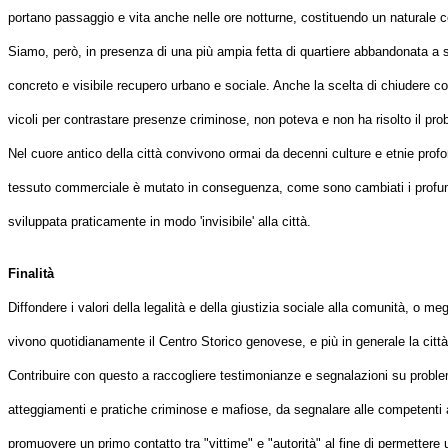
portano passaggio e vita anche nelle ore notturne, costituendo un naturale c
Siamo, però, in presenza di una più ampia fetta di quartiere abbandonata a s
concreto e visibile recupero urbano e sociale. Anche la scelta di chiudere c
vicoli per contrastare presenze criminose, non poteva e non ha risolto il pro
Nel cuore antico della città convivono ormai da decenni culture e etnie prof
tessuto commerciale è mutato in conseguenza, come sono cambiati i profum
sviluppata praticamente in modo 'invisibile' alla città.
Finalità
Diffondere i valori della legalità e della giustizia sociale alla comunità, o me
vivono quotidianamente il Centro Storico genovese, e più in generale la città
Contribuire con questo a raccogliere testimonianze e segnalazioni su prob
atteggiamenti e pratiche criminose e mafiose, da segnalare alle competenti 
promuovere un primo contatto tra "vittime" e "autorità" al fine di permettere 