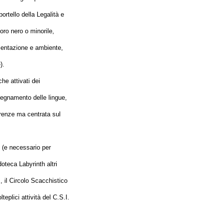
ortello della Legalità e
oro nero o minorile,
imentazione e ambiente,
).
he attivati dei
nsegnamento delle lingue,
ferenze ma centrata sul
 (e necessario per
doteca Labyrinth altri
 il Circolo Scacchistico
eplici attività del C.S.I.