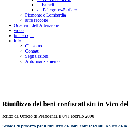
su Fameli
sui Pellegrino-Barilaro
Piemonte e Lombardia
altre raccolte
Quaderni dell'Attenzione
video
in rassegna
Info
Chi siamo
Contatti
Segnalazioni
Autofinanziamento
CASA DELLA LEGALITA' E DELLA CUL
Osservatorio sulla criminalità e le mafie | Osservatorio sui reati ambientali | Osser
Riutilizzo dei beni confiscati siti in Vico 
scritto da Ufficio di Presidenza il
04 Febbraio 2008
.
Scheda di progetto per il riutilizzo dei beni confiscati siti in Vico del