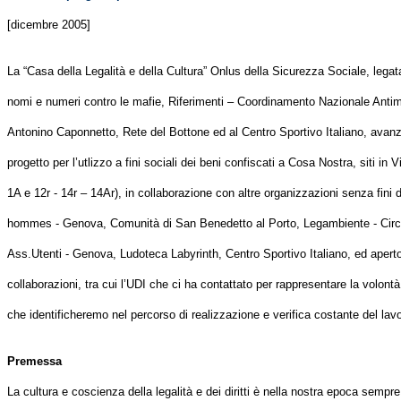
[dicembre 2005]
La “Casa della Legalità e della Cultura” Onlus della Sicurezza Sociale, legat
nomi e numeri contro le mafie, Riferimenti – Coordinamento Nazionale Anti
Antonino Caponnetto, Rete del Bottone ed al Centro Sportivo Italiano, avanz
progetto per l’utlizzo a fini sociali dei beni confiscati a Cosa Nostra, siti in V
1A e 12r - 14r – 14Ar), in collaborazione con altre organizzazioni senza fini d
hommes - Genova, Comunità di San Benedetto al Porto, Legambiente - Circ
Ass.Utenti - Genova, Ludoteca Labyrinth, Centro Sportivo Italiano, ed aperto 
collaborazioni, tra cui l’UDI che ci ha contattato per rappresentare la volontà 
che identificheremo nel percorso di realizzazione e verifica costante del lav
Premessa
La cultura e coscienza della legalità e dei diritti è nella nostra epoca sempre 