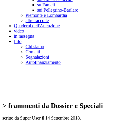
su Fameli
sui Pellegrino-Barilaro
Piemonte e Lombardia
altre raccolte
Quaderni dell'Attenzione
video
in rassegna
Info
Chi siamo
Contatti
Segnalazioni
Autofinanziamento
CASA DELLA LEGALITA' E DELLA CUL
Osservatorio sulla criminalità e le mafie | Osservatorio sui reati ambientali | Osser
> frammenti da Dossier e Speciali
scritto da Super User il
14 Settembre 2018
.