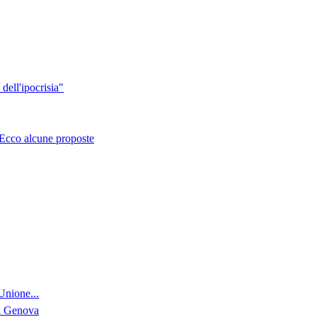
ell'ipocrisia"
. Ecco alcune proposte
'Unione...
di Genova