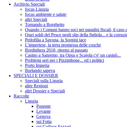
Archivio Speciali
focus Liguria
focus ambiente e salute
altri Speciali
Tornando a Borghetto
Quando i Comuni hanno soci nei paradisi fiscali, il c
Quei soldi del Pesce negli slip della figliola... e la corruz
Pedofilia a Savona, la Sorgini tace
L'imperiese, la terra promessa delle cosche
Bordighera 2018, ritorno al passato
Casino a Sanremo, tra Opus e Scajola c'e' un casinò...
Problemi seri per i Pizzimbone... ed i politici
Porto Imperia
Burlando sapeva
SPECIALI E DOSSIER
Speciali sulla Liguria
altre Regioni
altri Dossier e Speciali
Raccolte
Liguria
Ponente
Levante
Genova
sui Fotia
sui Gullace-Fazzari