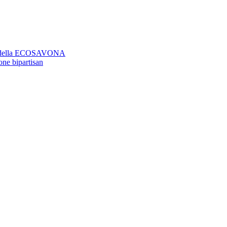
aso della ECOSAVONA
ione bipartisan