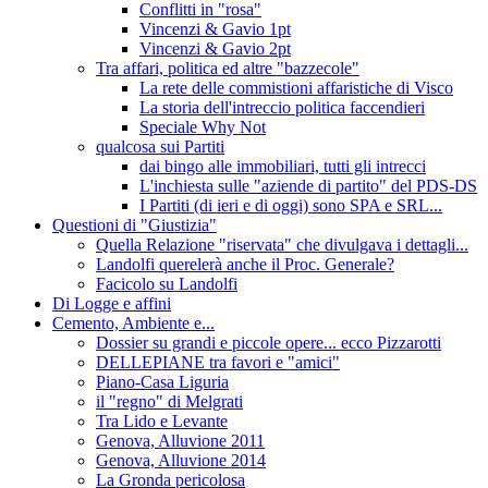
Conflitti in "rosa"
Vincenzi & Gavio 1pt
Vincenzi & Gavio 2pt
Tra affari, politica ed altre "bazzecole"
La rete delle commistioni affaristiche di Visco
La storia dell'intreccio politica faccendieri
Speciale Why Not
qualcosa sui Partiti
dai bingo alle immobiliari, tutti gli intrecci
L'inchiesta sulle "aziende di partito" del PDS-DS
I Partiti (di ieri e di oggi) sono SPA e SRL...
Questioni di "Giustizia"
Quella Relazione "riservata" che divulgava i dettagli...
Landolfi querelerà anche il Proc. Generale?
Facicolo su Landolfi
Di Logge e affini
Cemento, Ambiente e...
Dossier su grandi e piccole opere... ecco Pizzarotti
DELLEPIANE tra favori e "amici"
Piano-Casa Liguria
il "regno" di Melgrati
Tra Lido e Levante
Genova, Alluvione 2011
Genova, Alluvione 2014
La Gronda pericolosa