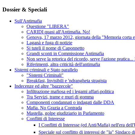
Dossier & Speciali
Sull'Antimafia
Questione "LIBERA"
CARIDI quasi all'Antimafia. No!
Genova, 17 marzo 2012, giornata della "Memoria corta e d
Laganà e fuga di notizie
Si tuteli il nome di Caponnetto
Grandi sconti in Commissione Antimafia
Non serve la retorica del ricordo, serve l'azione pratica..
Riferimenti, altra criticità dell'antimafia
Sistemi criminali e Stato parallelo
"Sistemi Criminali"
Breakfast, Invisibili e 'ndrangheta stragista
Indecenze ed altre "bazzecole"
Infiltrazione mafiosa ed i legami affari-politica
Tra Servizi, trame e muri di gomma
Componenti condannati o indagati dalle DDA
Mafia. No Grazia a Contrada
Mastella, golpe giudiziario in Parlamento
Conflitti di Interesse
I Conflitti di Interesse (ed Anti/Mafia) nell'era dell
Speciale sul conflitto di interessi de "la" Sindaco 