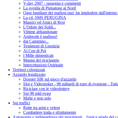
V-day 2007 - rassegna e commenti
La sveglia di Pignatone al Nord
Ogni familiare dei mafiosi puo' far implodere dall'intern
La cd. SMS PERUGINA
Maurici ed Amici di Resi
L'Odore dei Soldi...
Vittime abbandonate
Andreotti è mafioso!
dal Cammino...
Testimoni di Giustizia
Al Cep di Prà
I Mille dimenticati
Mappa del riciclaggio
Intercettazioni Quirinale
Territori colonizzati
Azzardo legalizzato
Dossier SIR sul gioco d'azzardo
Slot e Videopoker - 98 miliardi di euro di evasione - Tutta
Riciclare con le videolottery
Sui 98 mld evasi
Mafie e non solo
Sui traffici
Rotte tra armi e veleni
Combattere tratta e sfruttamento
Autonomia e indipendenza dei movimenti... l'unica strada del