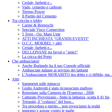
Ceriale, furbetti e...
Vado, cemento e carbone
Tirreno Power
Il Partito del Cemento
Tra cricche e lobby
Carige & Berneschi
Speciale Visco Connection
5 Terre - Op. Mani Unte
ATTI INCHIESTA "GRANDI EVENTI"
O.C.C. MOKBEL + altri
Ceriale, furbetti e...
DELLEPIANE tra favori e "amici"
La cricca del Porto
Che ambasciatori
Anche Burlando ha il suo Console ufficiale
Ambasciate italiane al servizio dei latitanti
L'Ambasciatore MORABITO tira dritto e ci diffida, ma
Altri
frammenti sulle minacce
Giulio Andreotti è stato riconosciuto mafioso
Reportage sulla Camorra de l'Espresso - 2006
Catturato Provenzano - finita la latitanza, scatta il 41 bis
Terrasini, il "codazzo" del boss...
Tra procedura e merito... non rovesciamo la realtà
impegno e azione contro le mafie