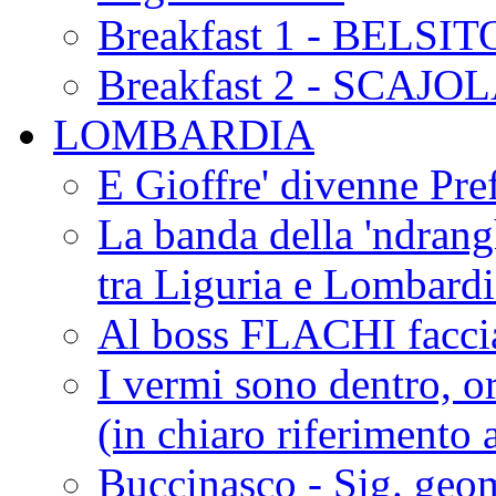
Breakfast 1 - BELSIT
Breakfast 2 - SCAJO
LOMBARDIA
E Gioffre' divenne Pref
La banda della 'ndrangh
tra Liguria e Lombar
Al boss FLACHI faccia
I vermi sono dentro, or
(in chiaro riferimento a
Buccinasco - Sig. geo