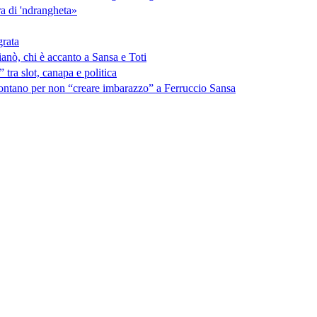
ra di 'ndrangheta»
grata
ianò, chi è accanto a Sansa e Toti
tra slot, canapa e politica
lontano per non “creare imbarazzo” a Ferruccio Sansa