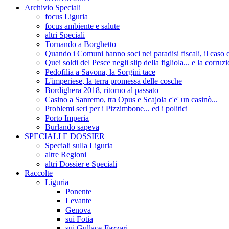
Archivio Speciali
focus Liguria
focus ambiente e salute
altri Speciali
Tornando a Borghetto
Quando i Comuni hanno soci nei paradisi fiscali, il c
Quei soldi del Pesce negli slip della figliola... e la corruz
Pedofilia a Savona, la Sorgini tace
L'imperiese, la terra promessa delle cosche
Bordighera 2018, ritorno al passato
Casino a Sanremo, tra Opus e Scajola c'e' un casinò...
Problemi seri per i Pizzimbone... ed i politici
Porto Imperia
Burlando sapeva
SPECIALI E DOSSIER
Speciali sulla Liguria
altre Regioni
altri Dossier e Speciali
Raccolte
Liguria
Ponente
Levante
Genova
sui Fotia
sui Gullace-Fazzari