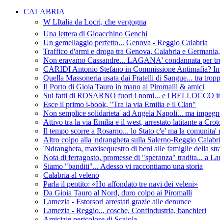
CALABRIA
W LItalia da Locri, che vergogna
Una lettera di Gioacchino Genchi
Un gemellaggio perfetto... Genova - Reggio Calabria
Traffico d'armi e droga tra Genova, Calabria e Germania
Non eravamo Cassandre... LAGANA' condannata per truf
CARIDI Antonio Stefano in Commissione Antimafia? Ina
Quella Massoneria usata dai Fratelli di Sangue... tra tropp
Il Porto di Gioia Tauro in mano ai Piromalli & amici
Sui fatti di ROSARNO fuori i nomi... e i BELLOCCO in
Esce il primo i-book, "Tra la via Emilia e il Clan"
Non semplice solidarieta' ad Angela Napoli... ma impegn
Attivo tra la via Emilia e il west, arrestato latitante a Cro
Il tempo scorre a Rosarno... lo Stato c'e' ma la comunita' 
Altro colpo alla 'ndrangheta sulla Salerno-Reggio Calabria
'Ndrangheta, maxisequestro di beni alle famiglie della st
Nota di ferragosto, promesse di "speranza" tradita... a L
Siamo "banditi"... Adesso vi raccontiamo una storia
Calabria al veleno
Parla il pentito: «Ho affondato tre navi dei veleni»
Da Gioia Tauro al Nord, duro colpo ai Piromalli
Lamezia - Estorsori arrestati grazie alle denunce
Lamezia - Reggio... cosche, Confindustria, banchieri
Amicizie pericolose di Scajola