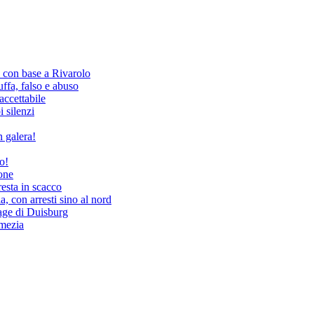
, con base a Rivarolo
fa, falso e abuso
ccettabile
i silenzi
 galera!
o!
tone
resta in scacco
, con arresti sino al nord
rage di Duisburg
amezia