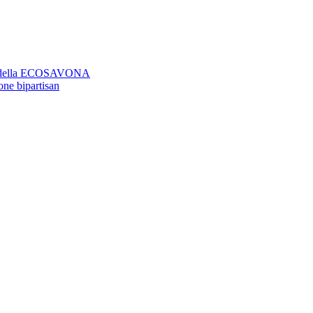
aso della ECOSAVONA
ione bipartisan