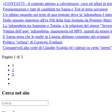
«CONTATTI - il contesto attorno a calcestruzzo, cave ed affari in ter
Frequentazioni e fatti di candidati tra Sansa e Toti in terra savonese
Un ultimo sguardo sul resto di una regione dove la 'ndrangheta è inte
Dallo sparato omertoso all'ex Pdl della lista forgiata da Peppino Marc
La 'ndrangheta tra Sanremo e Taggia, e le relazioni del signor “Seven” 
Vittima dell’asse ‘ndrangheta- massoneria ed MPS, quindi da tenere 
E Sansa nega che le mafie in Liguria abbiano compiuto atti eclatanti
Politica "orfana" di Gregorio Fogliani
Consapevoli alla corte di Claudio Scajola ed i silenzi su certo “green”
Pagina 1 di 3
1
2
3
Cerca nel sito