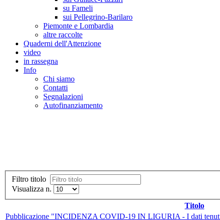
su Fameli
sui Pellegrino-Barilaro
Piemonte e Lombardia
altre raccolte
Quaderni dell'Attenzione
video
in rassegna
Info
Chi siamo
Contatti
Segnalazioni
Autofinanziamento
CASA DELLA LEGALITA' E DELLA CUL
Osservatorio sulla criminalità e le mafie | Osservatorio sui reati ambientali | Osser
Filtro titolo
Visualizza n.
Titolo
Pubblicazione "INCIDENZA COVID-19 IN LIGURIA - I dati tenuti r