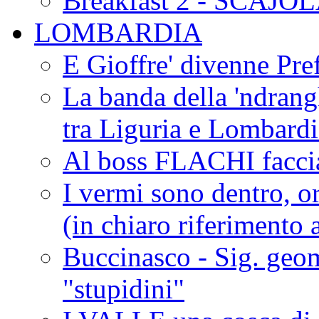
Breakfast 2 - SCAJO
LOMBARDIA
E Gioffre' divenne Pref
La banda della 'ndrangh
tra Liguria e Lombar
Al boss FLACHI faccia
I vermi sono dentro, or
(in chiaro riferimento a
Buccinasco - Sig. geo
"stupidini"