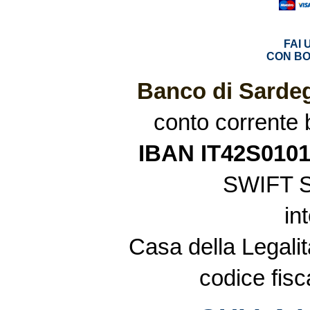
FAI
CON BO
Banco di Sardeg
conto corrente
IBAN IT42S010
SWIFT 
in
Casa della Legalit
codice fis