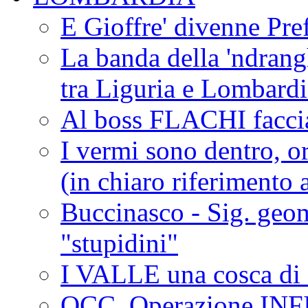
E Gioffre' divenne Pref
La banda della 'ndrangh
tra Liguria e Lombar
Al boss FLACHI faccia
I vermi sono dentro, or
(in chiaro riferimento a
Buccinasco - Sig. geo
"stupidini"
I VALLE una cosca di 
OCC. Operazione IN