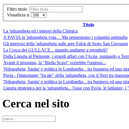
Filtro titolo
Visualizza n.
Titolo
La 'ndrangheta ed i signori della Chimica
A PAVIA la 'ndrangheta vota… Ma sequestrano i volantini antimafia
Gli interessi della 'ndrangheta sulle aree Falck di Sesto San Giovanni
La Cosca del GULLACE... quando andiamo a prenderli?
Dalla Liguria al Piemonte, i grandi affari con l'Acna, puntando a Ter
Avanti il prossimo, la "Biella Scavi" vorrebbe l'omissis...
'Ndrangheta, Sanita' e politica in Lombardia... tra business ed una str
Pavia - l'importante "locale" della 'ndrangheta, con il Neri tra masson
'Ndrangheta, Sanita' e politica in Lombardia... tra business ed una str
Liguria strategica per la 'ndrangheta... l'asse con Pavia, le latitanze, i 
Cerca nel sito