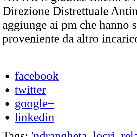
Direzione Distrettuale Anti
aggiunge ai pm che hanno se
proveniente da altro incaric
facebook
twitter
google+
linkedin
Tags:
'ndrangheta
,
locri
,
rel