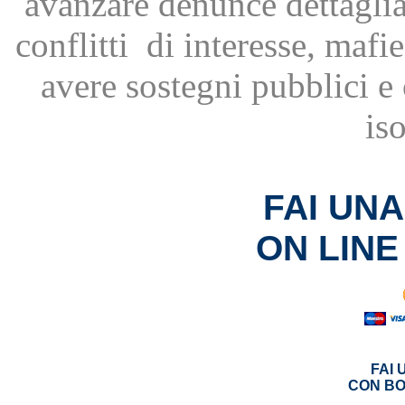
avanzare
denunce dettagli
conflitti
di interesse, mafie
avere
sostegni pubblici 
is
FAI UN
ON LINE
FAI
CON BO