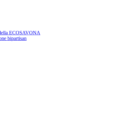
aso della ECOSAVONA
ione bipartisan