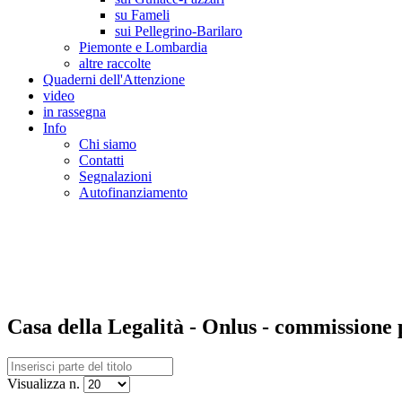
su Fameli
sui Pellegrino-Barilaro
Piemonte e Lombardia
altre raccolte
Quaderni dell'Attenzione
video
in rassegna
Info
Chi siamo
Contatti
Segnalazioni
Autofinanziamento
CASA DELLA LEGALITA' E DELLA CUL
Osservatorio sulla criminalità e le mafie | Osservatorio sui reati ambientali | Osser
Casa della Legalità - Onlus - commissione
Visualizza n.