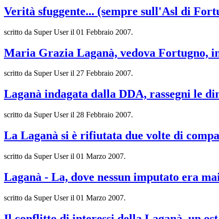
Verità sfuggente... (sempre sull'Asl di For
scritto da Super User il
01 Febbraio 2007
.
Maria Grazia Laganà, vedova Fortugno, i
scritto da Super User il
27 Febbraio 2007
.
Laganà indagata dalla DDA, rassegni le d
scritto da Super User il
28 Febbraio 2007
.
La Laganà si è rifiutata due volte di comp
scritto da Super User il
01 Marzo 2007
.
Laganà - La, dove nessun imputato era ma
scritto da Super User il
01 Marzo 2007
.
Il conflitto di interessi della Laganà, un os