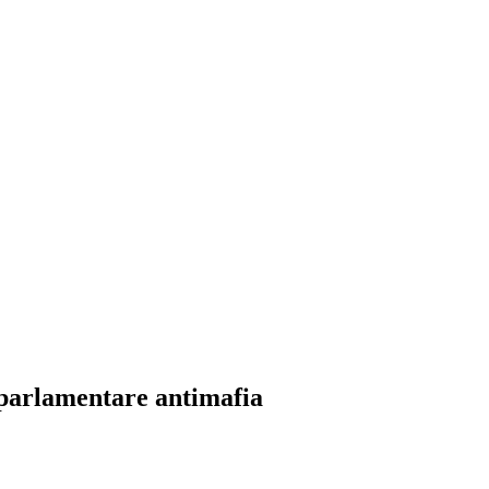
TURA - Onlus
vatorio su trasparenza e correttezza della P.A.
 parlamentare antimafia