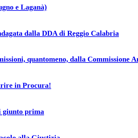
tugno e Laganà)
ndagata dalla DDA di Reggio Calabria
imissioni, quantomeno, dalla Commissione A
arire in Procura!
i giunto prima
tacolo alla Giustizia