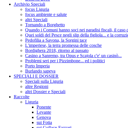
Archivio Speciali
focus Liguria
focus ambiente e salute
altri Speciali
Tornando a Borghetto
Quando i Comuni hanno soci nei paradisi fiscali, il c
Quei soldi del Pesce negli slip della figliola... e la corruz
Pedofilia a Savona, la Sorgini tace
L'imperiese, la terra promessa delle cosche
Bordighera 2018, ritorno al passato
Casino a Sanremo, tra Opus e Scajola c'e' un casinò...
Problemi seri per i Pizzimbone... ed i politici
Porto Imperia
Burlando sapeva
SPECIALI E DOSSIER
Speciali sulla Liguria
altre Regioni
altri Dossier e Speciali
Raccolte
Liguria
Ponente
Levante
Genova
sui Fotia
sui Gullace-Fazzari