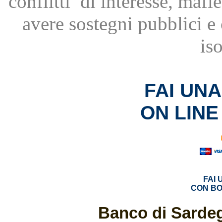
conflitti
di interesse, mafie
avere
sostegni pubblici 
is
FAI UN
ON LINE
FAI
CON BO
Banco di Sardeg