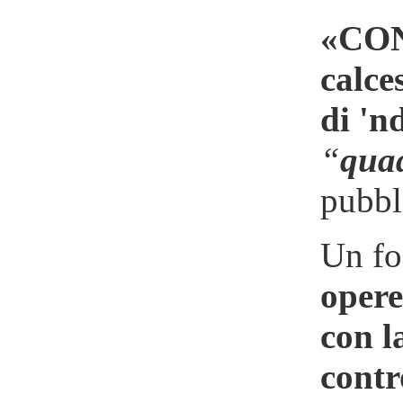
«CONT
calce
di 'n
“
quad
pubbl
Un fo
opere
con l
contr