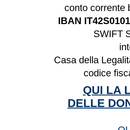
conto corrente
IBAN IT42S010
SWIFT 
in
Casa della Legalit
codice fis
QUI LA 
DELLE DON
QU