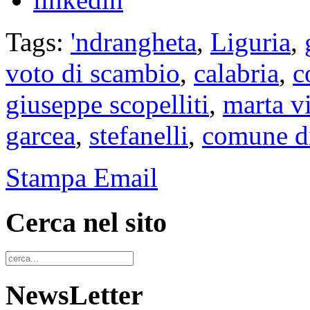
Tags:
'ndrangheta
,
Liguria
,
voto di scambio
,
calabria
,
c
giuseppe scopelliti
,
marta v
garcea
,
stefanelli
,
comune di
Stampa
Email
Cerca nel sito
NewsLetter