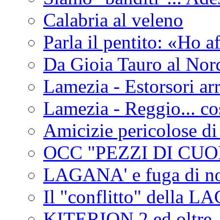
Calabria al veleno
Parla il pentito: «Ho a
Da Gioia Tauro al Nord
Lamezia - Estorsori arr
Lamezia - Reggio... co
Amicizie pericolose di
OCC "PEZZI DI CUOR
LAGANA' e fuga di no
Il "conflitto" della 
KITERION 2 ed oltre