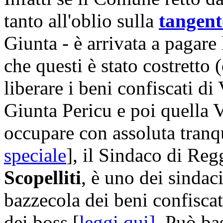
tanto all'oblio sulla
tangent
Giunta - è arrivata a pagare
che questi è stato costretto (
liberare i beni confiscati d
Giunta Pericu e poi quella V
occupare con assoluta tranqui
speciale
], il Sindaco di Reg
Scopelliti
, è uno dei sindaci
bazzecola dei beni confiscat
dei boss [
leggi qui
]
. Può ba