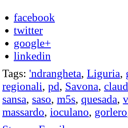
facebook
twitter
google+
linkedin
Tags:
'ndrangheta
,
Liguria
,
regionali
,
pd
,
Savona
,
claud
sansa
,
saso
,
m5s
,
quesada
,
v
massardo
,
ioculano
,
gorlero