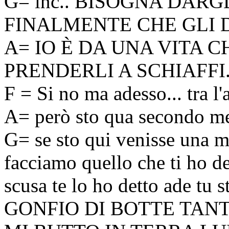
G= inc.. BISOGNA DAR
FINALMENTE CHE GLI D
A= IO È DA UNA VITA 
PRENDERLI A SCHIAFFI..
F = Si no ma adesso... tra l'a
A= però sto qua secondo me
G= se sto qui venisse una m
facciamo quello che ti ho det
scusa te lo ho detto ade t
GONFIO DI BOTTE TANT