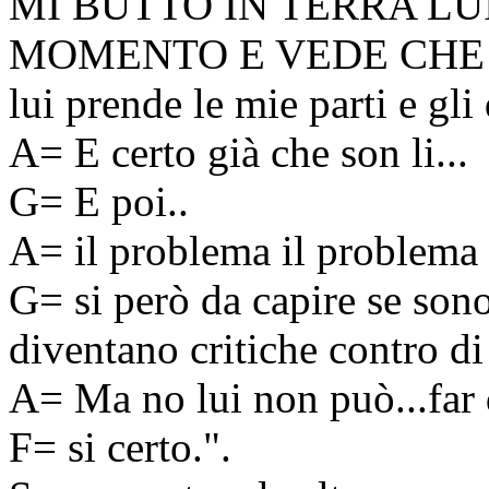
MI BUTTO IN TERRA LU
MOMENTO E VEDE CHE MI
lui prende le mie parti e gl
A= E certo già che son li...
G= E poi..
A= il problema il problema e
G= si però da capire se sono 
diventano critiche contro di
A= Ma no lui non può...far d
F= si certo.".