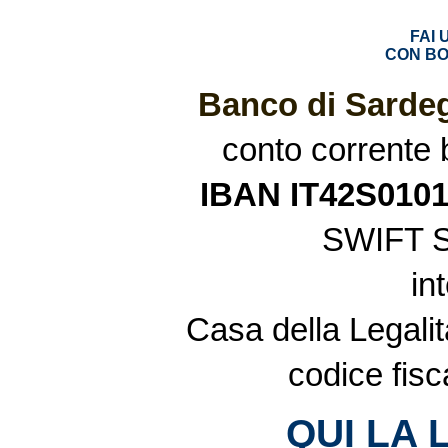
FAI
CON BO
Banco di Sardeg
conto corrente
IBAN IT42S010
SWIFT 
in
Casa della Legalit
codice fis
QUI LA 