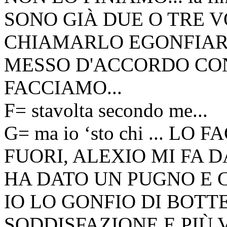
SONO GIÀ DUE O TRE V
CHIAMARLO EGONFIARL
MESSO D'ACCORDO CO
FACCIAMO...
F= stavolta secondo me...
G= ma io ‘sto chi ... L
FUORI, ALEXIO MI FA 
HA DATO UN PUGNO E C
IO LO GONFIO DI BOTT
SODDISFAZIONE E PIÙ 